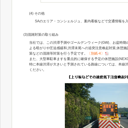
(4) その他
SAのエリア・コンシェルジュ、案内看板などで交通情報を
(3)混雑対策の取り組み
当社では、この渋滞予測やゴールデンウィーク(GW)、お盆時
よる暗がりや圧迫感緩和,渋滞末尾への追突注意喚起対策,休憩施
策などの混雑等対策を行う予定です。
〔別紙-4
〕
また、大型車駐車ますを重点的に確保する予定の休憩施設(NEXC
特に本線渋滞が大きいと予測されている路線については、本線
ください。