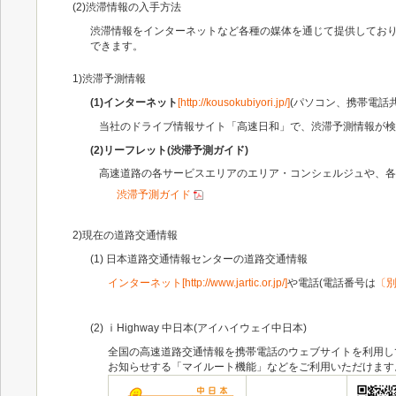
(2)渋滞情報の入手方法
渋滞情報をインターネットなど各種の媒体を通じて提供してお
できます。
1)渋滞予測情報
(1)インターネット
[http://kousokubiyori.jp/]
(パソコン、携帯電話共
当社のドライブ情報サイト「高速日和」で、渋滞予測情報が検
(2)リーフレット(渋滞予測ガイド)
高速道路の各サービスエリアのエリア・コンシェルジュや、各社
渋滞予測ガイド
2)現在の道路交通情報
(1) 日本道路交通情報センターの道路交通情報
インターネット[http://www.jartic.or.jp/]
や電話(電話番号は
〔別
(2) ⅰHighway 中日本(アイハイウェイ中日本)
全国の高速道路交通情報を携帯電話のウェブサイトを利用し
お知らせする「マイルート機能」などをご利用いただけます