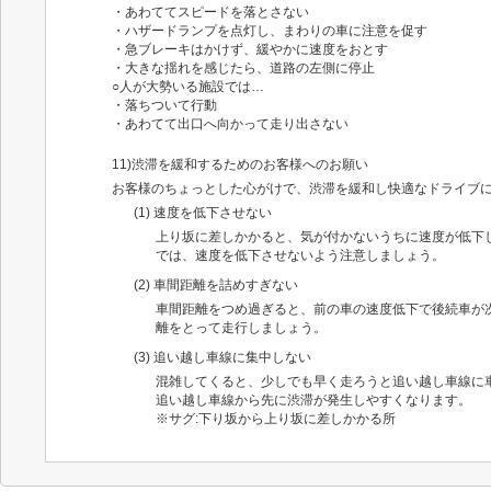
・あわててスピードを落とさない
・ハザードランプを点灯し、まわりの車に注意を促す
・急ブレーキはかけず、緩やかに速度をおとす
・大きな揺れを感じたら、道路の左側に停止
○人が大勢いる施設では…
・落ちついて行動
・あわてて出口へ向かって走り出さない
11)渋滞を緩和するためのお客様へのお願い
お客様のちょっとした心がけで、渋滞を緩和し快適なドライブ
(1) 速度を低下させない
上り坂に差しかかると、気が付かないうちに速度が低下
では、速度を低下させないよう注意しましょう。
(2) 車間距離を詰めすぎない
車間距離をつめ過ぎると、前の車の速度低下で後続車が
離をとって走行しましょう。
(3) 追い越し車線に集中しない
混雑してくると、少しでも早く走ろうと追い越し車線に
追い越し車線から先に渋滞が発生しやすくなります。
※サグ:下り坂から上り坂に差しかかる所