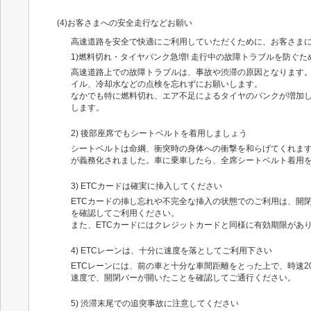
(4)お客さまへの安全走行などお願い
高速道路を安全で快適にご利用していただくために、お客さま
1)燃料切れ・タイヤパンク急増! 走行中の故障トラブルを防ぐ
高速道路上での故障トラブルは、事故や渋滞の原因となります
イル、冷却水などの点検を忘れずにお願いします。
なかでも特に燃料切れ、エア不足によるタイヤのパンクが増加
します。
2) 後部座席でもシートベルトを着用しましょう
シートベルトは命綱、衝突時の身体への衝撃を和らげてくれます
が義務化されました。車に乗車したら、全席シートベルト着用
3) ETCカードは確実に挿入してください
ETCカードの挿し忘れや不完全な挿入の状態でのご利用は、開
を確認してご利用ください。
また、ETCカードにはクレジットカードと同様に有効期限があ
4) ETCレーンは、十分に速度を落としてご利用下さい
ETCレーンには、前の車と十分な車間距離をとった上で、時速2
速度で、開閉バーが開いたことを確認してご通行ください。
5) 渋滞末尾での追突事故に注意してください