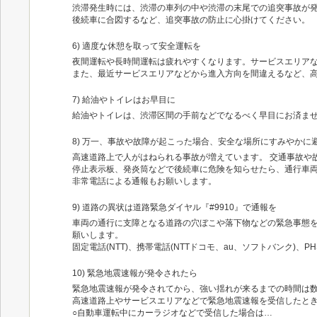
渋滞発生時には、渋滞の車列の中や渋滞の末尾での追突事故が
後続車に合図するなど、追突事故の防止に心掛けてください。
6) 適度な休憩を取って安全運転を
夜間運転や長時間運転は疲れやすくなります。サービスエリア
また、最近サービスエリアなどから進入方向を間違えるなど、
7) 給油やトイレはお早目に
給油やトイレは、渋滞区間の手前などでなるべく早目にお済ま
8) 万一、事故や故障が起こった場合、安全な場所にすみやかに
高速道路上で人がはねられる事故が増えています。 交通事故や
停止表示板、発炎筒などで後続車に危険を知らせたら、通行車
非常電話による通報もお願いします。
9) 道路の異状は道路緊急ダイヤル『#9910』で通報を
車両の通行に支障となる道路の穴ぼこや落下物などの緊急事態を
願いします。
固定電話(NTT)、携帯電話(NTTドコモ、au、ソフトバンク)、
10) 緊急地震速報が発令されたら
緊急地震速報が発令されてから、強い揺れが来るまでの時間は
高速道路上やサービスエリアなどで緊急地震速報を受信したと
○自動車運転中にカーラジオなどで受信した場合は…