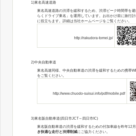
1)東名高速道路
東名高速道路の渋滞を緩和するため、渋滞ピーク時間帯を避
らくドライブ東名」を運用しています。お出かけ前に旅行計
に役立ちます。詳細は当社ホームページをご覧ください。
http://rakudora-tomei.jp/
2)中央自動車道
東名高速同様、中央自動車道の渋滞を緩和するための携帯W
をご覧ください。
http://www.chuodo-suisui.info/pdf/mobile.pdf
3)東名阪自動車道(四日市JCT～四日市IC)
東名阪自動車道の渋滞を緩和するための付加車線を昨年12月
き快適な走行と渋滞削減
にご協力ください。