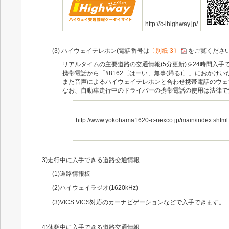
http://c-ihighway.jp/
(3) ハイウェイテレホン(電話番号は
〔別紙-3〕
をご覧ください
リアルタイムの主要道路の交通情報(5分更新)を24時間入手
携帯電話から「#8162〔はーい、無事(帰る)〕」におか
また音声によるハイウェイテレホンと合わせ携帯電話のウェ
なお、自動車走行中のドライバーの携帯電話の使用は法律で禁
http://www.yokohama1620-c-nexco.jp/main/index.shtml
3)走行中に入手できる道路交通情報
(1)道路情報板
(2)ハイウェイラジオ(1620kHz)
(3)VICS
VICS対応のカーナビゲーションなどで入手できます。
4)休憩中に入手できる道路交通情報