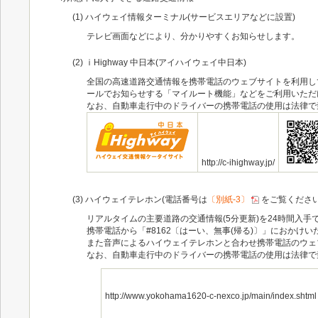
(1) ハイウェイ情報ターミナル(サービスエリアなどに設置)
テレビ画面などにより、分かりやすくお知らせします。
(2) ⅰHighway 中日本(アイハイウェイ中日本)
全国の高速道路交通情報を携帯電話のウェブサイトを利用し
ールでお知らせする「マイルート機能」などをご利用いただ
なお、自動車走行中のドライバーの携帯電話の使用は法律で禁
http://c-ihighway.jp/
(3) ハイウェイテレホン(電話番号は
〔別紙-3〕
をご覧ください
リアルタイムの主要道路の交通情報(5分更新)を24時間入手
携帯電話から「#8162〔はーい、無事(帰る)〕」におか
また音声によるハイウェイテレホンと合わせ携帯電話のウェ
なお、自動車走行中のドライバーの携帯電話の使用は法律で禁
http://www.yokohama1620-c-nexco.jp/main/index.shtml