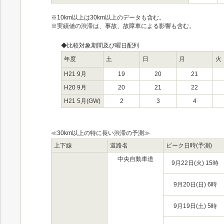
※10km以上は30km以上のデータも含む。
※実績値の渋滞は、事故、故障車による影響も含む。
◆比較対象期間及び曜日配列
年度
土
日
月
火
H21 9月
19
20
21
H20 9月
20
21
22
H21 5月(GW)
2
3
4
≪30km以上の特に長い渋滞の予測≫
上下線
道路名
ピーク日時(予測)
中央自動車道
9月22日(火) 15時
9月20日(日) 6時
9月19日(土) 5時