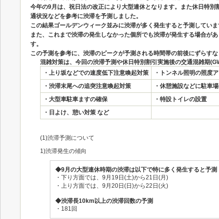
今年の9月は、祝日法の改正により大型連休となります。また休日特別割
通状況などを参考に渋滞を予測しました。
この結果ゴールデンウィーク並みに渋滞が多く発生すると予測していま
また、これまで渋滞の発生しなかった個所でも渋滞が発生する場合があ
す。
この予測を参考に、渋滞のピークが予測される時間帯の前後にずらすな
混雑対策は、今回の渋滞予測や休日特別割引実施後の交通混雑期(G
・上り坂などでの速度低下注意喚起対策
・トンネル照明の照度ア
・渋滞末尾への追突注意喚起対策
・休憩施設などに駐車場
・大型車駐車ますの確保
・特設トイレの設置
・日よけ、憩い対策 など
(1)渋滞予測について
1)渋滞発生の傾向
◆9月の大型連休時期の渋滞は以下で特に多く発生すると予測
・下り方面では、9月19日(土)から21日(月)
・上り方面では、9月20日(日)から22日(火)
◆渋滞長10km以上の渋滞回数の予測
・181回