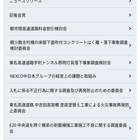
ニュースリリース
記者会見
都市間高速道路料金割引検討会
鋼少数主桁橋の床版下面吹付コンクリートはく離・落下事象調査
検討委員会
東名高速道路宇利トンネル照明灯具落下事象調査検討会
NEXCO中日本グループの経営上の課題と取組み
入札に係る不正行為に関する調査及び再発防止のための委員会
東名高速道路 中吉田高架橋 塗装塗替え工事による火災事故再発防
止委員会
E20 中央道を跨ぐ橋梁の耐震補強工事施工不良に関する調査委員
会