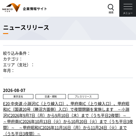
検索
メニュー
ニュースリリース
絞り込み条件：
カテゴリ：
エリア（支社）：
年月：
2026-08-07
東京支社
交通・規制
プレスリリース
E20 中央道 小淵沢IC（上り線入口）、甲府南IC（上り線入口）、甲府昭
和IC（国道20号（勝沼方面側）入口）で夜間閉鎖を実施します ～小淵
沢IC2026年9月7日（月）から9月10日（木）まで（うち平日2夜間）～
～甲府南IC2026年10月13日（火）から10月20日（火）まで（うち平日3夜
間）～ ～甲府昭和IC2026年11月16日（月）から11月24日（火）まで
（うち平日3夜間）～