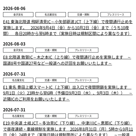
2026-08-06
金沢支社
名古屋支社
交通・規制
プレスリリース
E41 東海北陸道 飛驒清見IC～小矢部砺波JCT（上下線）で夜間通行止めを
実施します。 2026年9月4日（金）から10月2日（金）まで（うち10夜
間） 各日20時から翌6時まで（実施日時は規制区間により異なります）
2026-08-03
金沢支社
交通・規制
プレスリリース
E8 北陸道 敦賀IC～木之本IC（上り線）で夜間通行止めを実施します ～
国道8号や国道27号など一般道への迂回をお願いいたします～
2026-07-31
名古屋支社
交通・規制
プレスリリース
E1 東名 豊田上郷スマートIC（上下線）出入口で夜間閉鎖を実施します
9月1日（火）23時から翌6時（予備日9月2日（水）、9月3日（木）） ～
近隣ICのご利用をお願いいたします～
2026-07-31
名古屋支社
交通・規制
プレスリリース
E19 中央道 土岐JCT～多治見IC（下り線）、中津川IC～恵那IC（下り線）
で昼夜連続・車線規制を実施します 2026年8月31日（月）5時から9月11
日（金）24時まで（実施日時は規制箇所により異なります） ～一般道