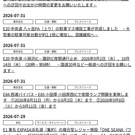
への迂回やお出かけ時間の変更をお願いいたします～
2026-07-31
東京支社
交通・規制
プレスリリース
E20 中央道 八ヶ岳PA（上り）の駐車マス増設工事が完成しました ～大
型車の駐車可能台数が約2.1倍に増加し、混雑緩和へ～
2026-07-31
東京支社
交通・規制
プレスリリース
E20 中央道 小淵沢IC～諏訪IC夜間通行止め 2026年9月2日（水）、10月
14日（水）（20時～翌6時） ～国道20号など一般道への迂回をお願いし
ます～
2026-07-31
東京支社
交通・規制
プレスリリース
E84 西湘バイパス・E85 小田厚 小田原西ICで夜間ランプ閉鎖を実施しま
す ①2026年8月31日（月）から9月3日（木）まで ②2026年9月8日
（火）から9月11日（金）まで
2026-07-29
本社
サービス・キャンペーン
プレスリリース
E1 東名 EXPASA浜名湖（集約）の複合型レジャー施設「ONE SEANA（ワ