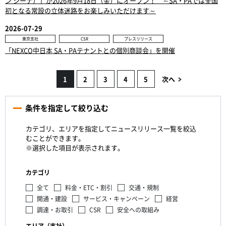
ン シーナ）」が2026年9月18日（金）にオープン！ ～SA・PAでは全国
初となる常設の立体迷路をお楽しみいただけます～
2026-07-29
東京支社
CSR
プレスリリース
「NEXCO中日本 SA・PAテナントとの個別商談会」を開催
1
2
3
4
5
次へ
条件を指定して絞り込む
カテゴリ、エリアを指定してニュースリリース一覧を絞込
むことができます。
※選択した項目が表示されます。
カテゴリ
全て
料金・ETC・割引
交通・規制
開通・建設
サービス・キャンペーン
経営
調達・お取引
CSR
安全への取組み