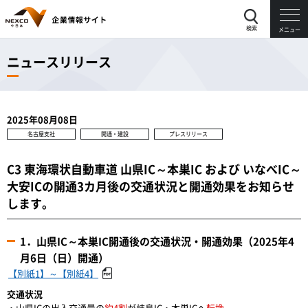
検索
メニュー
ニュースリリース
2025年08月08日
名古屋支社
開通・建設
プレスリリース
C3 東海環状自動車道 山県IC～本巣IC および いなべIC～
大安ICの開通3カ月後の交通状況と開通効果をお知らせ
します。
1．山県IC～本巣IC開通後の交通状況・開通効果（2025年4
月6日（日）開通）
【別紙1】～【別紙4】
交通状況
・山県ICの出入交通量の
約4割
が岐阜IC・本巣ICへ
転換