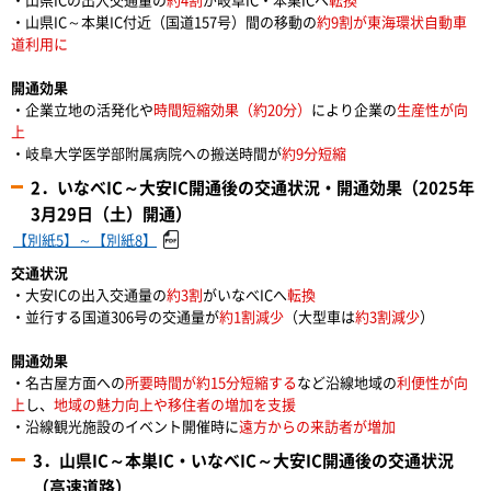
・山県IC～本巣IC付近（国道157号）間の移動の
約9割が東海環状自動車
道利用に
開通効果
・企業立地の活発化や
時間短縮効果（約20分）
により企業の
生産性が向
上
・岐阜大学医学部附属病院への搬送時間が
約9分短縮
2．いなべIC～大安IC開通後の交通状況・開通効果（2025年
3月29日（土）開通）
【別紙5】～【別紙8】
交通状況
・大安ICの出入交通量の
約3割
がいなべICへ
転換
・並行する国道306号の交通量が
約1割減少
（大型車は
約3割減少
）
開通効果
・名古屋方面への
所要時間が約15分短縮する
など沿線地域の
利便性が向
上
し、
地域の魅力向上や移住者の増加を支援
・沿線観光施設のイベント開催時に
遠方からの来訪者が増加
3．山県IC～本巣IC・いなべIC～大安IC開通後の交通状況
（高速道路）