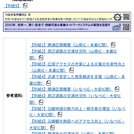
【別紙9】
【別紙1】開通区間概要（山県IC～本巣IC間）
【別紙2】周辺道路の交通状況別（山県IC～本巣IC
間）
【別紙3】広域アクセスの充実による企業の生産性向上
（山県IC～本巣IC間）
【別紙4】迅速で安定した救急搬送を支援（山県IC～本
巣IC間）
【別紙5】開通区間概要（いなべIC～大安IC間）
参考資料:
【別紙6】周辺道路の交通状況別（いなべIC～大安IC
間）
【別紙7】沿線地域の魅力向上・移住者の増加（いなべ
IC～大安IC間）
【別紙8】沿線観光施設へのアクセス向上（いなべIC～
大安IC間）
【別紙9】開通後の交通状況（山県IC～本巣IC間）、