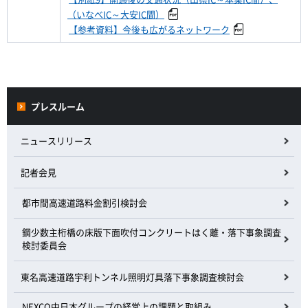
（いなべIC～大安IC間）
【参考資料】今後も広がるネットワーク
プレスルーム
ニュースリリース
記者会見
都市間高速道路料金割引検討会
鋼少数主桁橋の床版下面吹付コンクリートはく離・落下事象調査
検討委員会
東名高速道路宇利トンネル照明灯具落下事象調査検討会
NEXCO中日本グループの経営上の課題と取組み