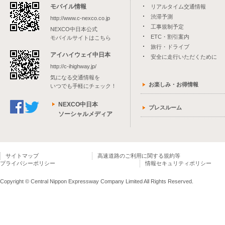
モバイル情報
リアルタイム交通情報
渋滞予測
http://www.c-nexco.co.jp
工事規制予定
NEXCO中日本公式
ETC・割引案内
モバイルサイトはこちら
旅行・ドライブ
アイハイウェイ中日本
安全に走行いただくために
http://c-ihighway.jp/
気になる交通情報を
お楽しみ・お得情報
いつでも手軽にチェック！
NEXCO中日本
プレスルーム
ソーシャルメディア
サイトマップ
高速道路のご利用に関する規約等
プライバシーポリシー
情報セキュリティポリシー
Copyright © Central Nippon Expressway Company Limited All Rights Reserved.