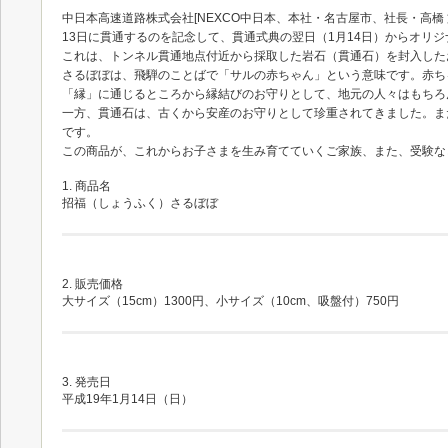
中日本高速道路株式会社[NEXCO中日本、本社・名古屋市、社長・高橋 
13日に貫通するのを記念して、貫通式典の翌日（1月14日）からオリ
これは、トンネル貫通地点付近から採取した岩石（貫通石）を封入した
さるぼぼは、飛騨のことばで「サルの赤ちゃん」という意味です。赤ち
「縁」に通じるところから縁結びのお守りとして、地元の人々はもちろ
一方、貫通石は、古くから安産のお守りとして珍重されてきました。ま
です。
この商品が、これからお子さまを生み育てていくご家族、また、受験な
1. 商品名
招福（しょうふく）さるぼぼ
2. 販売価格
大サイズ（15cm）1300円、小サイズ（10cm、吸盤付）750円
3. 発売日
平成19年1月14日（日）