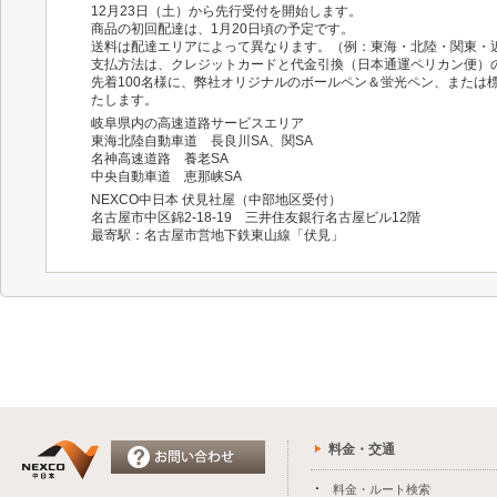
12月23日（土）から先行受付を開始します。
商品の初回配達は、1月20日頃の予定です。
送料は配達エリアによって異なります。（例：東海・北陸・関東・近
支払方法は、クレジットカードと代金引換（日本通運ペリカン便）
先着100名様に、弊社オリジナルのボールペン＆蛍光ペン、または
たします。
岐阜県内の高速道路サービスエリア
東海北陸自動車道 長良川SA、関SA
名神高速道路 養老SA
中央自動車道 恵那峡SA
NEXCO中日本 伏見社屋（中部地区受付）
名古屋市中区錦2-18-19 三井住友銀行名古屋ビル12階
最寄駅：名古屋市営地下鉄東山線「伏見」
料金・交通
料金・ルート検索