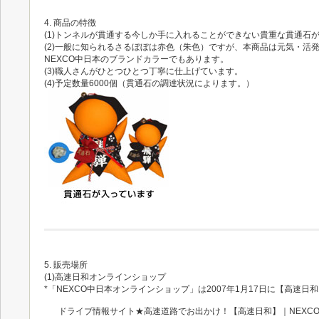
4. 商品の特徴
(1)トンネルが貫通する今しか手に入れることができない貴重な貫通石
(2)一般に知られるさるぼぼは赤色（朱色）ですが、本商品は元気・
NEXCO中日本のブランドカラーでもあります。
(3)職人さんがひとつひとつ丁寧に仕上げています。
(4)予定数量6000個（貫通石の調達状況によります。）
5. 販売場所
(1)高速日和オンラインショップ
*「NEXCO中日本オンラインショップ」は2007年1月17日に【高速
ドライブ情報サイト★高速道路でお出かけ！【高速日和】｜NEXC