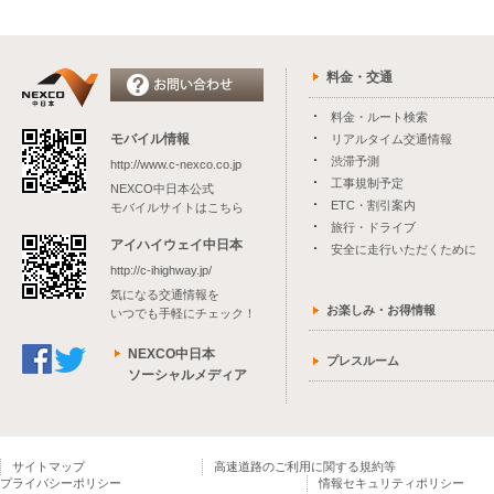
料金・交通
料金・ルート検索
モバイル情報
リアルタイム交通情報
渋滞予測
http://www.c-nexco.co.jp
工事規制予定
NEXCO中日本公式
ETC・割引案内
モバイルサイトはこちら
旅行・ドライブ
アイハイウェイ中日本
安全に走行いただくために
http://c-ihighway.jp/
気になる交通情報を
お楽しみ・お得情報
いつでも手軽にチェック！
NEXCO中日本
プレスルーム
ソーシャルメディア
サイトマップ
高速道路のご利用に関する規約等
プライバシーポリシー
情報セキュリティポリシー