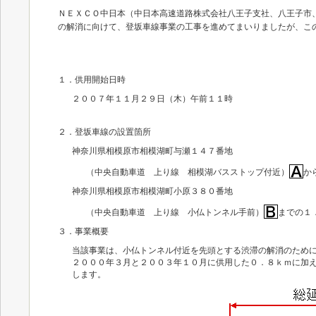
ＮＥＸＣＯ中日本（中日本高速道路株式会社八王子支社、八王子市
の解消に向けて、登坂車線事業の工事を進めてまいりましたが、こ
１．供用開始日時
２００７年１１月２９日（木）午前１１時
２．登坂車線の設置箇所
神奈川県相模原市相模湖町与瀬１４７番地
（中央自動車道 上り線 相模湖バスストップ付近）
か
神奈川県相模原市相模湖町小原３８０番地
（中央自動車道 上り線 小仏トンネル手前）
までの１
３．事業概要
当該事業は、小仏トンネル付近を先頭とする渋滞の解消のため
２０００年３月と２００３年１０月に供用した０．８ｋｍに加
します。