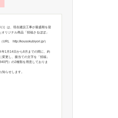
り)］は、現在建設工事が最盛期を迎
たオリジナル商品「招福さるぼぼ」
tp://kousokubiyori.jp/）
年1月14日から8月までの間に、約
に変更し、腹当ての文字を「招福」
840円）の2種類を用意しておりま
お知らせします。