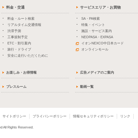
料金・交通
サービスエリア・お買物
料金・ルート検索
SA・PA検索
リアルタイム交通情報
特集・イベント
渋滞予測
施設・サービス案内
工事規制予定
NEOPASA・EXPASA
ETC・割引案内
イオンNEXCO中日本カード
旅行・ドライブ
オンラインモール
安全に走行いただくために
お楽しみ・お得情報
広告メディアのご案内
プレスルーム
動画一覧
サイトポリシー
プライバシーポリシー
情報セキュリティポリシー
リンク
 All Rights Reserved.