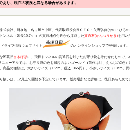
であり、現在の状況と異なる場合があります。
株式会社、所在地・名古屋市中区、代表取締役会長ＣＥＯ・矢野弘典(やの・ひろの
ンネル（延長10.7km）の貫通地点付近から採取した
貫通石(かんつうせき)
を用い
らドライブ情報ウェブサイト
のオンラインショップで発売します。（URL ht
な民芸品
さるぼぼ
に、飛騨トンネルの貫通石を封じたお守り袋を持たせたもので、本
リニューアルでは、お守り袋の色を縁起のよいゴールド（前作は紺、えんじの2色）
商品の種類は、大きいサイズ（15cm、税込1365円）、小さいサイズ（10cm、同
り扱いは、12月上旬開始を予定しています。販売場所など詳細は、後日あらためて