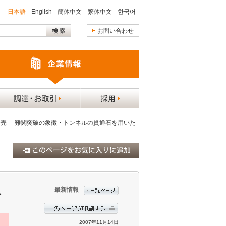
日本語
-
English
-
簡体中文
-
繁体中文
-
한국어
お問い合わせ
売 -難関突破の象徴・トンネルの貫通石を用いた
最新情報
ネ
2007年11月14日