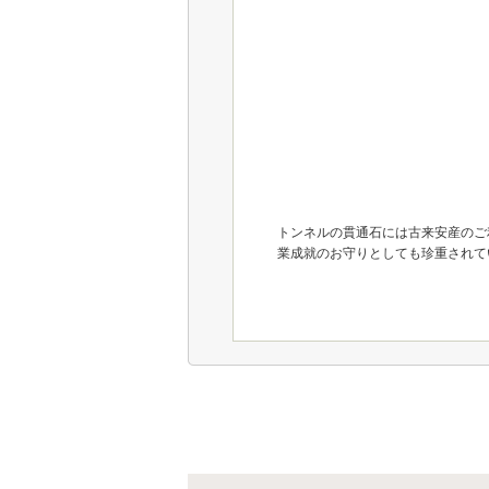
トンネルの貫通石には古来安産のご
業成就のお守りとしても珍重されて