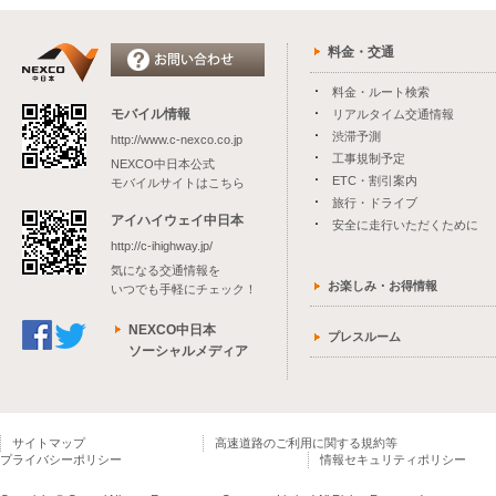
料金・交通
料金・ルート検索
モバイル情報
リアルタイム交通情報
渋滞予測
http://www.c-nexco.co.jp
工事規制予定
NEXCO中日本公式
ETC・割引案内
モバイルサイトはこちら
旅行・ドライブ
アイハイウェイ中日本
安全に走行いただくために
http://c-ihighway.jp/
気になる交通情報を
お楽しみ・お得情報
いつでも手軽にチェック！
NEXCO中日本
プレスルーム
ソーシャルメディア
サイトマップ
高速道路のご利用に関する規約等
プライバシーポリシー
情報セキュリティポリシー