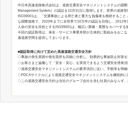
中日本高速道路株式会社は、道路交通安全マネジメントシステムの国際規格であるIS
Management System）の認証を10月31日に取得します。世界
ISO39001は、「交通事故による死亡者と重大な負傷者を根絶する
な国際規格で、2020年までに全世界で10万件の認証を目指し、2012
人命の安全を目的とするISO39001は、幅広い業種・業態をカバー
今回の認証取得は、保全・サービス事業本部が主体的に取組みをおこな
速道路空間を提供してまいります。
■認証取得に向けて定めた高速道路交通安全方針
◇事故の発生原因や発生箇所を詳細に分析し、効果的な事故防止対策を
◇お客さまと協働して「安全・安心」を実現できるよう交通安全啓発活
◇道路交通安全マネジメントシステムの要求項目に従い、手順等を明確
◇PDCAサイクルにより道路交通安全マネジメントシステムを継続的
◇この道路交通安全方針は当社のグループ会社を含む社員のみならず、