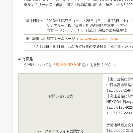
※サンアリーナIC（仮設）周辺の臨時駐車場料金：無料、最大3,20
運行日時：
2013年7月27日（土）・28日（日）、8月3日（土）
サンアリーナIC（仮設）周辺の臨時駐車場 ⇒ 内宮 各
内宮 ⇒ サンアリーナIC（仮設）周辺の臨時駐車場 各
※
詳細は伊勢市ホームページ（
http://www.city.ise.mie.jp/
）
「7月26日～9月1日 お白石持行事の交通対策」をご覧くださ
4. う回路
う回路については『
広域う回路MAP
』を参照ください。
【出口規制に関
中日本高速道路
TEL：059-256
お問い合わせ先
【高速道路に関
NEXCO中日本
TEL：0120-9
TEL：052-2
伊勢地域観光交
TEL：0596-21
パーク＆バスライドに関する