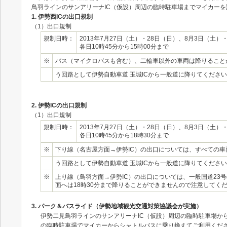
鳥羽ラインのサンアリーナIC（仮設）周辺の臨時駐車場までマイカー
1. 伊勢西ICの出口規制
（1）出口規制
規制日時：
2013年7月27日（土）・28日（日）、8月3日（土）
各日10時45分から15時00分まで
※
バス（マイクロバスも含む）、二輪車以外の車両は降りること
う回路として伊勢自動車道 玉城ICから一般道に降りてくださ
2. 伊勢ICの出口規制
（1）出口規制
規制日時：
2013年7月27日（土）・28日（日）、8月3日（土）
各日10時45分から18時30分まで
※
下り線（名古屋方面→伊勢IC）の出口については、すべての
う回路として伊勢自動車道 玉城ICから一般道に降りてください
※
上り線（鳥羽方面→伊勢IC）の出口については、一般国道23
面へは18時30分まで降りることができませんので注意してく
3. パーク＆バスライド（伊勢地域観光交通対策協議会が実施）
伊勢二見鳥羽ラインのサンアリーナIC（仮設）周辺の臨時駐車場か
の臨時駐車場でマイカーからシャトルバスに乗り換えてご利用くだ