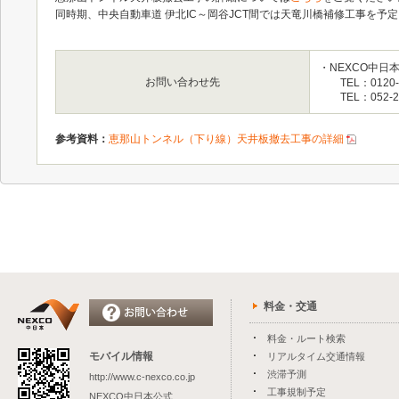
同時期、中央自動車道 伊北IC～岡谷JCT間では天竜川橋補修工事を予
・NEXCO中日
お問い合わせ先
TEL：0120-
TEL：052-
参考資料：
恵那山トンネル（下り線）天井板撤去工事の詳細
料金・交通
料金・ルート検索
モバイル情報
リアルタイム交通情報
渋滞予測
http://www.c-nexco.co.jp
工事規制予定
NEXCO中日本公式