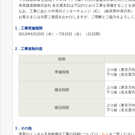
本高速道路株式会社 名古屋支社は下記のとおり工事を実施することを
なお、工事にあたり中津川インターチェンジ（IC）（岐阜県中津川市）
お客さまには大変ご迷惑をおかけしますが、ご理解とご協力をよろしく
1．工事実施期間
2013年6月20日（木）～7月10日（水） （21日間）
2．工事規制内容
段階
上り線（東京方
準備段階
下り線（名古屋
上り線（東京方
撤去段階
下り線（名古屋
上り線（東京方
復旧段階
下り線（名古屋
3．その他
恵那山トンネル天井板撤去工事の詳細については
こちら
をご覧ください