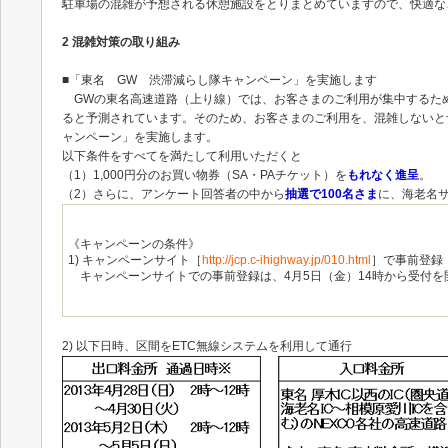
駐車場の混雑が予想される休憩施設をとりまとめていますので、快適な
2 混雑対策の取り組み
■「東名 GW 渋滞減らし隊キャンペーン」を実施します
GWの東名高速道路（上り線）では、お客さまのご利用が集中するため、
ると予測されています。そのため、お客さまのご利用を、混雑しないと
ャンペーン」を実施します。
以下条件をすべてを満たして利用いただくと
（1）1,000円分のお買い物券（SA・PAチケット）を
もれなく進呈
。
（2）さらに、アンケート回答者の中から
抽選で100名さま
に、海老名サ
《キャンペーンの条件》
1) キャンペーンサイト［
http://jcp.c-ihighway.jp/010.html
］で事前登録
キャンペーンサイトでの事前登録は、4月5日（金）14時から受付を
2) 以下日時、区間をETC無線システムを利用して通行