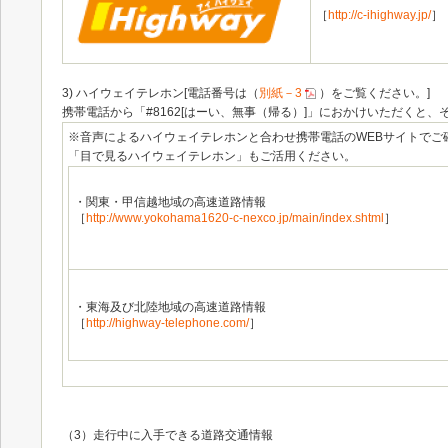
［
http://c-ihighway.jp/
］
3) ハイウェイテレホン[電話番号は（
別紙－3
）をご覧ください。]
携帯電話から「#8162[はーい、無事（帰る）]」におかけいただくと
※音声によるハイウェイテレホンと合わせ携帯電話のWEBサイトでご
「目で見るハイウェイテレホン」もご活用ください。
・関東・甲信越地域の高速道路情報
［
http://www.yokohama1620-c-nexco.jp/main/index.shtml
］
・東海及び北陸地域の高速道路情報
［
http://highway-telephone.com/
］
（3）走行中に入手できる道路交通情報