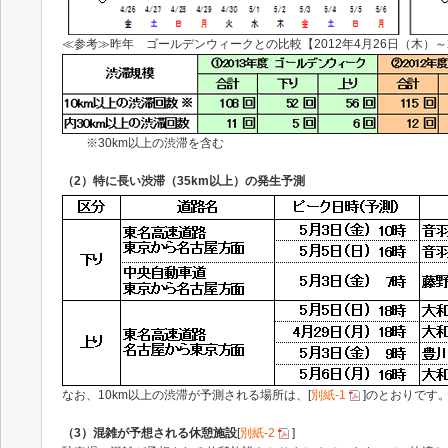
≪参考≫昨年 ゴールデンウィークとの比較【2012年4月26日（木）～
※30km以上の渋滞を含む
（2）特に長い渋滞（35km以上）の発生予測
なお、10km以上の渋滞が予測される場所は、[
別紙-1
]のとおりです
（3）混雑が予想される休憩施設
[
別紙-2
]