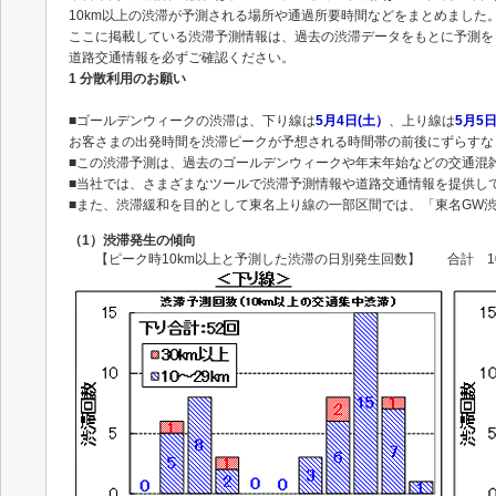
10km以上の渋滞が予測される場所や通過所要時間などをまとめました
ここに掲載している渋滞予測情報は、過去の渋滞データをもとに予測を
道路交通情報を必ずご確認ください。
1 分散利用のお願い
■ゴールデンウィークの渋滞は、下り線は
5月4日(
土
）
、上り線は
5月5
お客さまの出発時間を渋滞ピークが予想される時間帯の前後にずらすな
■この渋滞予測は、過去のゴールデンウィークや年末年始などの交通混
■当社では、さまざまなツールで渋滞予測情報や道路交通情報を提供し
■また、渋滞緩和を目的として東名上り線の一部区間では、「東名GW
（1）渋滞発生の傾向
【ピーク時10km以上と予測した渋滞の日別発生回数】 合計 1