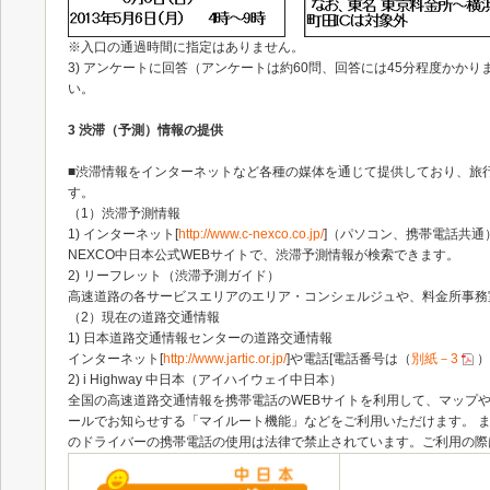
※入口の通過時間に指定はありません。
3) アンケートに回答（アンケートは約60問、回答には45分程度かか
い。
3 渋滞（予測）情報の提供
■渋滞情報をインターネットなど各種の媒体を通じて提供しており、旅
す。
（1）渋滞予測情報
1) インターネット[
http://www.c-nexco.co.jp/
]（パソコン、携帯電話共通
NEXCO中日本公式WEBサイトで、渋滞予測情報が検索できます。
2) リーフレット（渋滞予測ガイド）
高速道路の各サービスエリアのエリア・コンシェルジュや、料金所事務
（2）現在の道路交通情報
1) 日本道路交通情報センターの道路交通情報
インターネット[
http://www.jartic.or.jp/
]や電話[電話番号は（
別紙－3
）
2) i Highway 中日本（アイハイウェイ中日本）
全国の高速道路交通情報を携帯電話のWEBサイトを利用して、マップ
ールでお知らせする「マイルート機能」などをご利用いただけます。 ま
のドライバーの携帯電話の使用は法律で禁止されています。ご利用の際