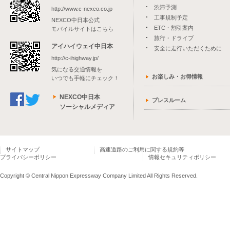
渋滞予測
http://www.c-nexco.co.jp
工事規制予定
NEXCO中日本公式
ETC・割引案内
モバイルサイトはこちら
旅行・ドライブ
アイハイウェイ中日本
安全に走行いただくために
http://c-ihighway.jp/
気になる交通情報を
お楽しみ・お得情報
いつでも手軽にチェック！
NEXCO中日本
プレスルーム
ソーシャルメディア
サイトマップ
高速道路のご利用に関する規約等
プライバシーポリシー
情報セキュリティポリシー
Copyright © Central Nippon Expressway Company Limited All Rights Reserved.