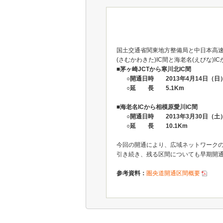
国土交通省関東地方整備局と中日本高速
(さむかわきた)IC間と海老名(えびな
■茅ヶ崎JCTから寒川北IC間
○開通日時 2013年4月14日（日
○延 長 5.1Km
■海老名ICから相模原愛川IC間
○開通日時 2013年3月30日（土
○延 長 10.1Km
今回の開通により、広域ネットワーク
引き続き、残る区間についても早期開
参考資料：
圏央道開通区間概要