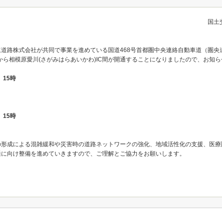
国土
道路株式会社が共同で事業を進めている国道468号首都圏中央連絡自動車道（圏央道）
)ICから相模原愛川(さがみはらあいかわ)IC間が開通することになりましたので、お知
）15時
）15時
の形成による混雑緩和や災害時の道路ネットワークの強化、地域活性化の支援、医療
通に向け整備を進めていきますので、ご理解とご協力をお願いします。