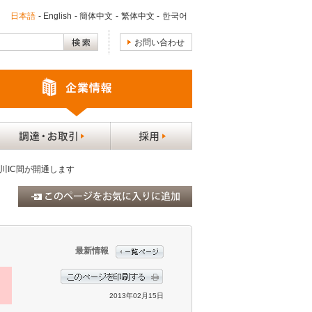
日本語
-
English
-
簡体中文
-
繁体中文
-
한국어
お問い合わせ
川IC間が開通します
最新情報
2013年02月15日