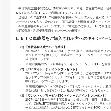
中日本高速道路株式会社（NEXCO中日本、本社：名古屋市中区、社
数多くのお客様にETCをご利用いただいています。
当社は、今年度末のETC利用率の目標を73%としており、更なるET
いただいている方へ、次のとおり「ETC普及・利用促進謝恩キャンペ
今年度最後のキャンペーンです。ETC車載器のご購入、ETCで高速
＜ETC普及・利用促進謝恩キャンペーンの概要＞
1. ＥＴＣ車載器をご購入される方へのキャンペ
(1) 【車載器購入費用の一部助成】
2007年2月1日から同年3月31日までの間に、当社の営業エリ
セットアップを除く）し、申込時にモニターアンケートにご協
成（負担）します。
※ 現在実施中の「＋400ポイントキャンペーン」（注1）を重
(2) 【ETCマイレージポイントプレゼント】
2007年2月1日から同年3月31日までの間に、当社の営業エリ
セットアップを除く）し、ETCマイレージサービスにご登録さ
8000円分）をプレゼントします。
※ 現在実施中の「＋400ポイントプレゼントキャンペーン」及
場合に受けられるポイントは、最大2000ポイントとなります。
(3) 【ワンストップサービスETCマイレージポイントプレゼント】
2007年2月3日から同年3月31日までの間の土曜・日曜・祝
スで、新規にETC車載器を購入・取付・セットアップ（再セッ
ービスにご登録された方に
もれなく
ETCマイレージ1000ポイ