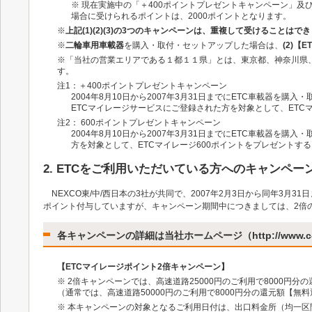
※ 現在実施中の「＋400ポイントプレゼントキャンペーン」及
場合に受けられるポイントは、2000ポイントとなります。
※
上記(1)(2)(3)の3つのキャンペーンは、重複して受けることはで
※
二輪車用車載器
を購入・取付・セットアップした場合は、
(2)
※「当社の営業エリアである１都１１県」とは、東京都、神奈川県
す。
注1：＋400ポイントプレゼントキャンペーン
2004年8月10日から2007年3月31日までにETC車載器
ETCマイレージサービスにご登録された方を対象として、ETC
注2： 600ポイントプレゼントキャンペーン
2004年8月10日から2007年3月31日までにETC車載器を
方を対象として、ETCマイレージ600ポイントをプレゼントす
2. ETCをご利用いただいている方へのキャンペー
NEXCO東/中/西日本の3社が共同で、2007年2月3日から同年3月
ポイント付与していますが、キャンペーン期間中につきましては、2倍
各キャンペーンの詳細は当社ホームページ（http://www.c-
【ETCマイレージポイント2倍キャンペーン】
※ 2倍キャンペーンでは、高速道路25000円のご利用で8000円
（通常では、高速道路50000円のご利用で8000円分の還元額【無
※ 本キャンペーンの対象となるご利用日付は、出口料金所（均一