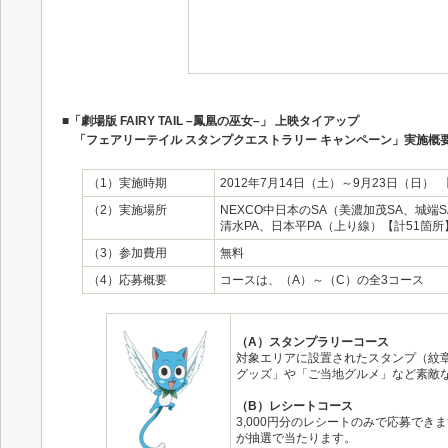
■「劇場版 FAIRY TAIL –鳳凰の巫女
–
」 上映タイアップ
「フェアリーテイル スタンプクエストラリー キャンペーン」実施概
（1）実施時期
2012年7月14日（土）～9月23日（日） 
（2）実施場所
NEXCO中日本のSA（美濃加茂SA、城端
清水PA、日本平PA（上り線）【計51箇所
（3）参加費用
無料
（4）応募概要
コースは、（A）～（C）の全3コース
（A）スタンプラリーコース
対象エリアに設置されたスタンプ（紋章
グッズ」や「ご当地グルメ」など素敵
（B）レシートコース
3,000円分のレシートのみで応募でき
が抽選で当たります。