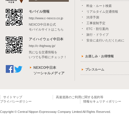
料金・ルート検索
モバイル情報
リアルタイム交通情報
渋滞予測
http://www.c-nexco.co.jp
工事規制予定
NEXCO中日本公式
ETC・割引案内
モバイルサイトはこちら
旅行・ドライブ
アイハイウェイ中日本
安全に走行いただくために
http://c-ihighway.jp/
気になる交通情報を
お楽しみ・お得情報
いつでも手軽にチェック！
NEXCO中日本
プレスルーム
ソーシャルメディア
サイトマップ
高速道路のご利用に関する規約等
プライバシーポリシー
情報セキュリティポリシー
Copyright © Central Nippon Expressway Company Limited All Rights Reserved.