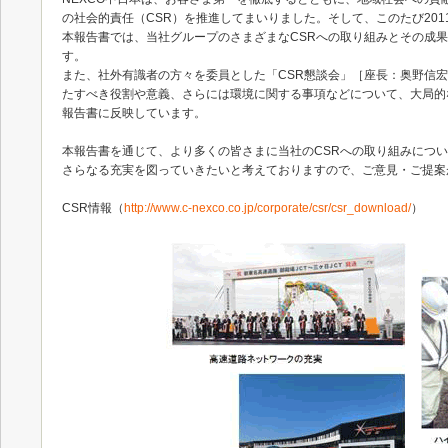
の社会的責任（CSR）を推進してまいりました。そして、このたび201
本報告書では、当社グループのさまざまなCSRへの取り組みとその成
す。
また、社外有識者の方々を委員とした「CSR懇談会」［座長：奥野信
たすべき役割や意義、さらには環境に関する事項などについて、大局的
報告書に反映しています。
本報告書を通じて、より多くの皆さまに当社のCSRへの取り組みにつ
さらなる充実を図っていきたいと考えておりますので、ご意見・ご提案
CSR情報（
http://www.c-nexco.co.jp/corporate/csr/csr_download/
）