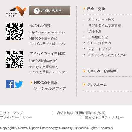
料金・交通
料金・ルート検索
モバイル情報
リアルタイム交通情報
渋滞予測
http://www.c-nexco.co.jp
工事規制予定
NEXCO中日本公式
ETC・割引案内
モバイルサイトはこちら
旅行・ドライブ
アイハイウェイ中日本
安全に走行いただくために
http://c-ihighway.jp/
気になる交通情報を
お楽しみ・お得情報
いつでも手軽にチェック！
NEXCO中日本
プレスルーム
ソーシャルメディア
サイトマップ
高速道路のご利用に関する規約等
プライバシーポリシー
情報セキュリティポリシー
Copyright © Central Nippon Expressway Company Limited All Rights Reserved.