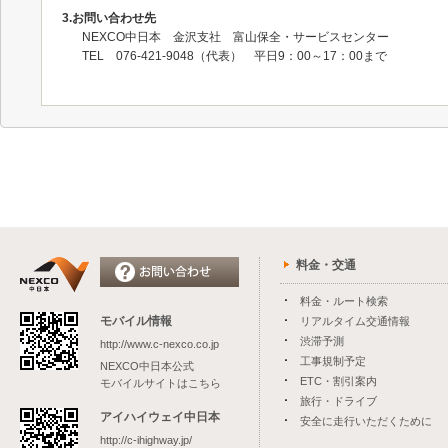
3.お問い合わせ先
NEXCO中日本 金沢支社 富山保全・サービスセンター
TEL 076‐421‐9048（代表） 平日9：00～17：00まで
料金・交通
料金・ルート検索
モバイル情報
リアルタイム交通情報
渋滞予測
http://www.c-nexco.co.jp
工事規制予定
NEXCO中日本公式
ETC・割引案内
モバイルサイトはこちら
旅行・ドライブ
アイハイウェイ中日本
安全に走行いただくために
http://c-ihighway.jp/