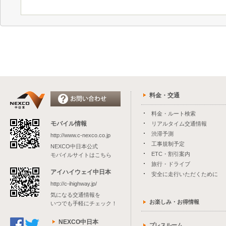
料金・交通
料金・ルート検索
モバイル情報
リアルタイム交通情報
渋滞予測
http://www.c-nexco.co.jp
工事規制予定
NEXCO中日本公式
ETC・割引案内
モバイルサイトはこちら
旅行・ドライブ
アイハイウェイ中日本
安全に走行いただくために
http://c-ihighway.jp/
気になる交通情報を
お楽しみ・お得情報
いつでも手軽にチェック！
NEXCO中日本
プレスルーム