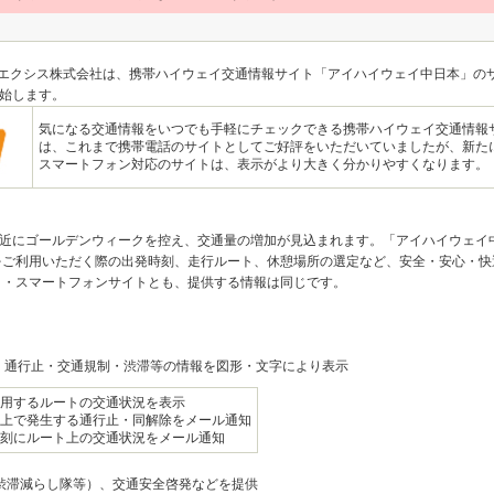
本エクシス株式会社は、携帯ハイウェイ交通情報サイト「アイハイウェイ中日本」の
開始します。
気になる交通情報をいつでも手軽にチェックできる携帯ハイウェイ交通情報
は、これまで携帯電話のサイトとしてご好評をいただいていましたが、新た
スマートフォン対応のサイトは、表示がより大きく分かりやすくなります。
間近にゴールデンウィークを控え、交通量の増加が見込まれます。「アイハイウェイ
をご利用いただく際の出発時刻、走行ルート、休憩場所の選定など、安全・安心・快
ト・スマートフォンサイトとも、提供する情報は同じです。
… 通行止・交通規制・渋滞等の情報を図形・文字により表示
用するルートの交通状況を表示
上で発生する通行止・同解除をメール通知
刻にルート上の交通状況をメール通知
名渋滞減らし隊等）、交通安全啓発などを提供