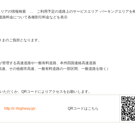
グエリアの情報検索 … ご利用予定の道路上のサービスエリア･パーキングエリアを
速道路料金について各種割引料金などを表示
さまのご負担となります。
本が管理する高速道路や一般有料道路、本州四国連絡高速道路
高速、その他都市高速、一般有料道路の一部区間、一般道路を除く）
スいただくか、QRコードによりアクセスをお願いします。
http://c-ihighway.jp/
QRコードはこちら