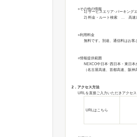
○その他の情報
1) サービスエリア･パーキン
2) 料金・ルート検索 … 高
○利用料金
無料です。別途、通信料はお客
○情報提供範囲
NEXCO中日本･西日本・東日
（名古屋高速、首都高速、阪神
2．アクセス方法
URLを直接ご入力いただきアクセ
URLはこちら