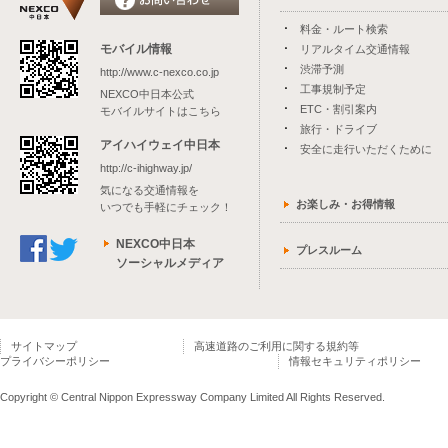
料金・ルート検索
モバイル情報
リアルタイム交通情報
渋滞予測
http://www.c-nexco.co.jp
工事規制予定
NEXCO中日本公式
ETC・割引案内
モバイルサイトはこちら
旅行・ドライブ
アイハイウェイ中日本
安全に走行いただくために
http://c-ihighway.jp/
気になる交通情報を
お楽しみ・お得情報
いつでも手軽にチェック！
NEXCO中日本
プレスルーム
ソーシャルメディア
サイトマップ
高速道路のご利用に関する規約等
プライバシーポリシー
情報セキュリティポリシー
Copyright © Central Nippon Expressway Company Limited All Rights Reserved.