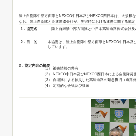
陸上自衛隊中部方面隊とNEXCO中日本及びNEXCO西日本は、大規
なお、陸上自衛隊と高速道路会社が、災害時における連携に関する協定
1．協定名
「陸上自衛隊中部方面隊と中日本高速道路株式会社及
2．目 的
本協定は、陸上自衛隊中部方面隊とNEXCO中日本及
しています。
3．協定内容の概要
（1） 被害情報の共有
（2） NEXCO中日本及びNEXCO西日本による自衛隊
（3） 自衛隊による被災した高速道路の緊急復旧（道路
（4） 定期的な会議及び訓練