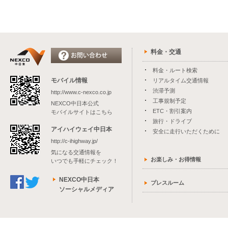
料金・交通
料金・ルート検索
モバイル情報
リアルタイム交通情報
渋滞予測
http://www.c-nexco.co.jp
工事規制予定
NEXCO中日本公式
ETC・割引案内
モバイルサイトはこちら
旅行・ドライブ
アイハイウェイ中日本
安全に走行いただくために
http://c-ihighway.jp/
気になる交通情報を
お楽しみ・お得情報
いつでも手軽にチェック！
NEXCO中日本
プレスルーム
ソーシャルメディア