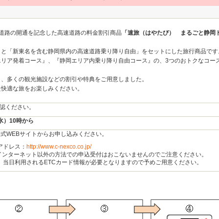
速道路の開通を記念した高速道路の料金割引商品
「速旅（はやたび） まるごと静岡ド
」と「新東名を含む静岡県内の高速道路乗り降り自由」をセットにした旅行商品です
エリア発着コース』、『静岡エリア内乗り降り自由コース』の、3つのおトクなコー
き、多くの観光施設などの割引や特典をご用意しました。
た快適な旅をお楽しみください。
認ください。
（水）10時から
公式WEBサイトからお申し込みください。
アドレス：
http://www.c-nexco.co.jp/
どインターネット以外の方法での申込受付はおこないませんのでご注意ください。
、当日利用されるETCカード情報が必要となりますので予めご用意ください。