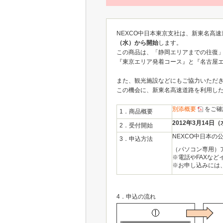
NEXCO中日本東京支社は、新東名高
（水）から開始
します。
この商品は、「静岡エリアまでの往復
『東京エリア発着コース』と『名古屋
また、観光施設などにもご協力いただ
この機会に、新東名高速道路を利用し
別添概要
をご確
1．商品概要
2012年3月14日
2．受付開始
NEXCO中日本の
3．申込方法
（パソコン専用）
※電話やFAXな
※お申し込みには
4．申込の流れ