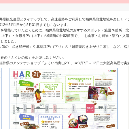
福井県観光連盟とタイアップして、高速道路をご利用して福井県嶺北地域を楽しくド
12年3月1日から5月31日までおこないます。
を堪能していただくために、福井県嶺北地域のおすすめスポット・施設76箇所、北
、上下）・女形谷PA（上下）の6箇所の計82箇所で、「お食事・お買物・宿泊・入
たしました。
人気の「焼き鯖寿司」や北鯖江PA（下り）の「越前焼起き上がりこぼし」など、福井
、春の「ふくいの旅」をお楽しみください。
、福井県のアンテナショップ「ふくい南青山291」や3月7日～12日に大阪高島屋で