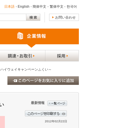
日本語
-
English
-
簡体中文
-
繁体中文
-
한국어
お問い合わせ
道ハイウェイキャンペーンふくい～
最新情報
い
2012年02月22日