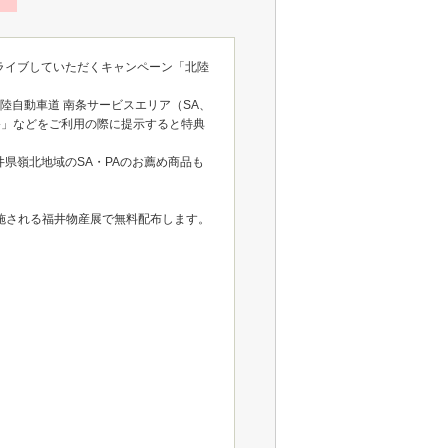
ライブしていただくキャンペーン「北陸
陸自動車道 南条サービスエリア（SA、
浴」などをご利用の際に提示すると特典
県嶺北地域のSA・PAのお薦め商品も
実施される福井物産展で無料配布します。