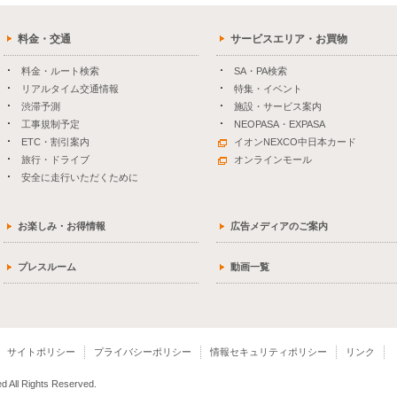
料金・交通
サービスエリア・お買物
料金・ルート検索
SA・PA検索
リアルタイム交通情報
特集・イベント
渋滞予測
施設・サービス案内
工事規制予定
NEOPASA・EXPASA
ETC・割引案内
イオンNEXCO中日本カード
旅行・ドライブ
オンラインモール
安全に走行いただくために
お楽しみ・お得情報
広告メディアのご案内
プレスルーム
動画一覧
サイトポリシー
プライバシーポリシー
情報セキュリティポリシー
リンク
 All Rights Reserved.