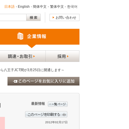
日本語
-
English
-
簡体中文
-
繁体中文
-
한국어
お問い合わせ
ら八王子JCT間が3月25日に開通します～
最新情報
開
2012年02月17日