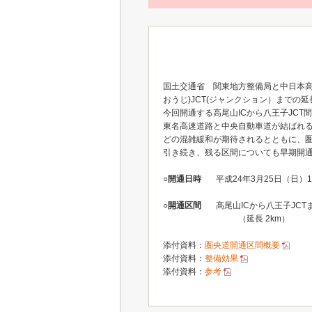
国土交通省 関東地方整備局と中日本高
おうじ)JCT(ジャンクション）までの
今回開通する高尾山ICから八王子JCT
東名高速道路と中央自動車道が結ばれる
どの混雑緩和が期待されるとともに、
引き続き、残る区間についても早期開
○開通日時
平成24年3月25日（日）1
○開通区間
高尾山ICから八王子JCT
（延長 2km）
添付資料：
圏央道開通区間概要
添付資料：
整備効果
添付資料：
参考