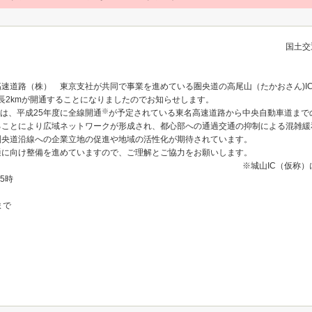
国土交
速道路（株） 東京支社が共同で事業を進めている圏央道の高尾山（たかおさん)I
延長2kmが開通することになりましたのでお知らせします。
※
間は、平成25年度に全線開通
が予定されている東名高速道路から中央自動車道まで
ことにより広域ネットワークが形成され、都心部への通過交通の抑制による混雑緩和
圏央道沿線への企業立地の促進や地域の活性化が期待されています。
通に向け整備を進めていますので、ご理解とご協力をお願いします。
※城山IC（仮称
5時
まで