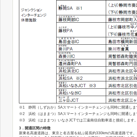
※1 静岡（しずおか）SAスマートインターチェンジも同時に開通しま
※2 浜松（はままつ）SAスマートインターチェンジも同時に開通しま
※3 浜松（はままつ）いなさJCTでは三遠南信自動車道と接続します
3．開通区間の特徴
新東名高速道路は、東京と名古屋を結ぶ延長約330kmの高速道路です