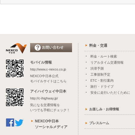
料金・交通
料金・ルート検索
モバイル情報
リアルタイム交通情報
渋滞予測
http://www.c-nexco.co.jp
工事規制予定
NEXCO中日本公式
ETC・割引案内
モバイルサイトはこちら
旅行・ドライブ
アイハイウェイ中日本
安全に走行いただくために
http://c-ihighway.jp/
気になる交通情報を
お楽しみ・お得情報
いつでも手軽にチェック！
NEXCO中日本
プレスルーム
ソーシャルメディア