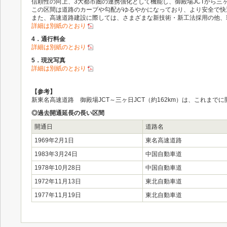
信頼性の向上、3大都市圏の連携強化として機能し、御殿場JCTから三
この区間は道路のカーブや勾配がゆるやかになっており、より安全で快
また、高速道路建設に際しては、さまざまな新技術・新工法採用の他、
詳細は別紙のとおり
4．通行料金
詳細は別紙のとおり
5．現況写真
詳細は別紙のとおり
【参考】
新東名高速道路 御殿場JCT～三ヶ日JCT（約162km）は、これま
◎過去開通延長の長い区間
開通日
道路名
1969年2月1日
東名高速道路
1983年3月24日
中国自動車道
1978年10月28日
中国自動車道
1972年11月13日
東北自動車道
1977年11月19日
東北自動車道