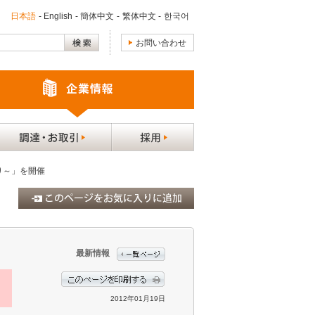
日本語
-
English
-
簡体中文
-
繁体中文
-
한국어
お問い合わせ
り～」を開催
最新情報
2012年01月19日