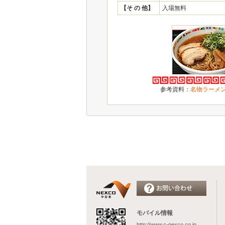
【そ の 他】
入場無料
参考資料：
名物ラーメン
モバイル情報
http://www.c-nexco.co.jp