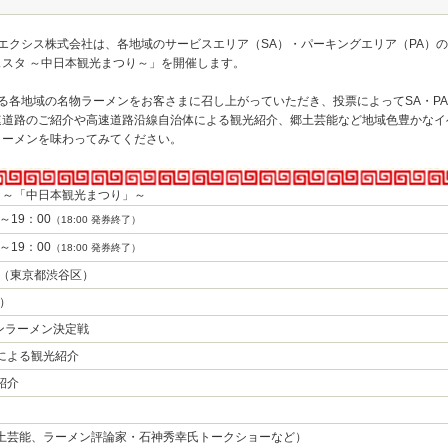
本エクシス株式会社は、各地域のサービスエリア（SA）・パーキングエリア（PA）
スタ ～中日本観光まつり～」を開催します。
いる各地域の名物ラーメンをお客さまに召し上がっていただき、投票によってSA・P
速道路のご紹介や高速道路沿線自治体による観光紹介、郷土芸能など地域色豊かなイ
ラーメンを味わってみてください。
タ～「中日本観光まつり」～
～19：00
（18:00 発券終了）
～19：00
（18:00 発券終了）
木（東京都渋谷区）
ア）
ワンラーメン決定戦
による観光紹介
紹介
土芸能、ラーメン評論家・石神秀幸氏トークショーなど）