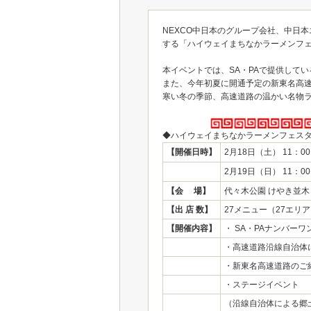
NEXCO中日本のグループ会社、中日
する「ハイウェイまちなかラーメンフェ
本イベントでは、SA・PAで提供して
また、今年初夏に開通予定の新東名高
寒い冬の季節、高速道路の温かい名物
◆ハイウェイまちなかラーメンフェス
【開催日時】
2月18日（土） 11：00
2月19日（日） 11：00
【会 場】
代々木公園 けやき並
【出 店 数】
27メニュー（27エリ
【開催内容】
・ SA・PAナンバー
・高速道路沿線自治体
・新東名高速道路のご
・ステージイベント
（沿線自治体による郷