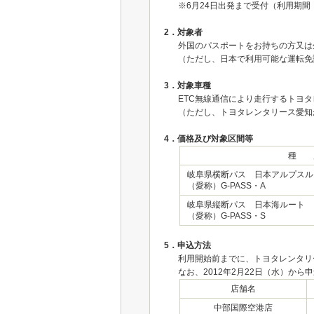
※6月24日出発まで受付（利用期間：2
2．対象者
外国のパスポートをお持ちの方又は
（ただし、日本で利用可能な運転免
3．対象車種
ETC無線通信により走行するトヨ
（ただし、トヨタレンタリース愛知
4．価格及び対象区間等
種 
岐阜県横断パス 日本アルプスル
（愛称）G-PASS・A
岐阜県縦断パス 日本海ルート
（愛称）G-PASS・S
5．申込方法
利用開始前までに、トヨタレンタリ
なお、2012年2月22日（水）か
店舗名
中部国際空港店