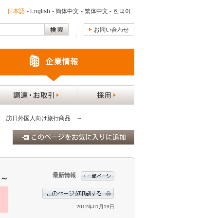
日本語
-
English
-
簡体中文
-
繁体中文
-
한국어
お問い合わせ
2」を発売 ～ 訪日外国人向け旅行商品 ～
最新情報
 ～
2012年01月19日