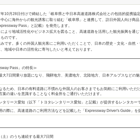
成17年10月28日付けで締結した「岐阜県と中日本高速道路株式会社との包括的提携
海外からの観光誘客に取り組む「岐阜県」と連携して、訪日外国人向け商品「速旅 Centra
on Expressway Pass」と記載）を発売します。
とにより地域活性化やビジネス拡大を図ること、高速道路を活用した観光振興を通じ
るものです。
組みです。多くの外国人観光客にご利用いただくことで、日本の歴史・文化・自然・
に、地域や日本の活性化に寄与したいと考えております。
ressway Pass」の特長≫
最大7日間乗り放題になり、飛騨地方、美濃地方、北陸地方、日本アルプスなどの魅
。
なるため、日本の有料道路に不慣れな外国人のお客さまでもお気軽にご利用いただけ
言葉の違いを意識することなく料金所をご通行いただけます。
ンタリース愛知（以下「トヨタレンタリース愛知」と記載）が提供するレンタカー
際に、高速道路のご利用方法などを記載した「Expressway Driver's Guide」
0日（土）のうち連続する最大7日間