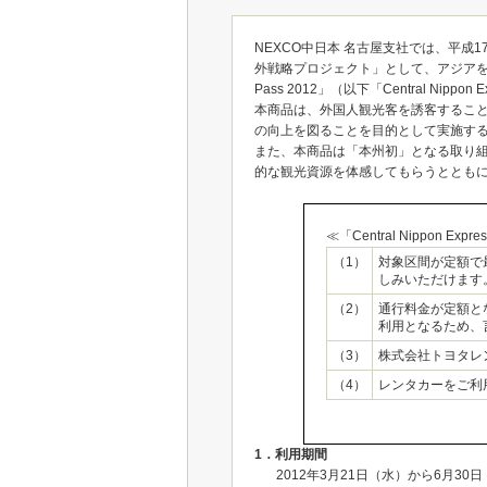
NEXCO中日本 名古屋支社では、平
外戦略プロジェクト」として、アジアを中心に
Pass 2012」（以下「Central Nipp
本商品は、外国人観光客を誘客するこ
の向上を図ることを目的として実施す
また、本商品は「本州初」となる取り
的な観光資源を体感してもらうととも
≪「Central Nippon Exp
（1）
対象区間が定額で
しみいただけます
（2）
通行料金が定額と
利用となるため、
（3）
株式会社トヨタレ
（4）
レンタカーをご利用の
1．利用期間
2012年3月21日（水）から6月3