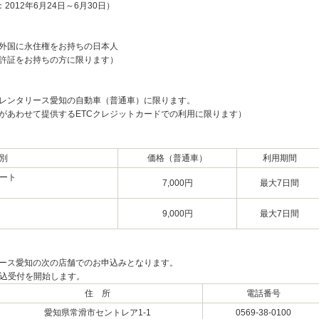
012年6月24日～6月30日）
外国に永住権をお持ちの日本人
許証をお持ちの方に限ります）
タレンタリース愛知の自動車（普通車）に限ります。
があわせて提供するETCクレジットカードでの利用に限ります）
別
価格（普通車）
利用期間
ート
7,000円
最大7日間
9,000円
最大7日間
ース愛知の次の店舗でのお申込みとなります。
ら申込受付を開始します。
住 所
電話番号
愛知県常滑市セントレア1-1
0569-38-0100