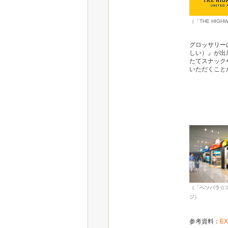
（「THE HIGH
グロッサリー
しい）』が出
たてスナック
いただくこと
（「ベツバラ☆
ジ）
参考資料：
E