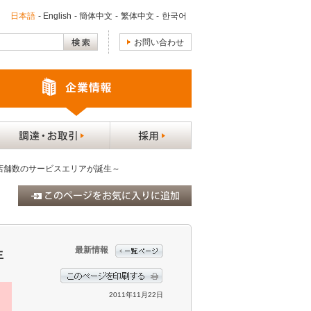
日本語
-
English
-
簡体中文
-
繁体中文
-
한국어
お問い合わせ
大店舗数のサービスエリアが誕生～
最新情報
生
2011年11月22日