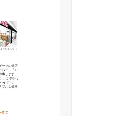
ょういしい）」
イーツの銘店
ローバー』『モ
演出します。
ヤ）」が手掛け
ャンハイドール
ナブルな価格
一覧