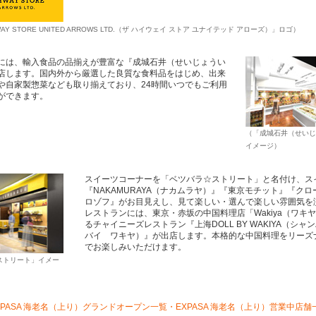
WAY STORE UNITED ARROWS LTD.（ザ ハイウェイ ストア ユナイテッド アローズ）」ロゴ）
には、輸入食品の品揃えが豊富な『成城石井（せいじょうい
店します。国内外から厳選した良質な食料品をはじめ、出来
や自家製惣菜なども取り揃えており、24時間いつでもご利用
ができます。
（「成城石井（せいじ
イメージ）
スイーツコーナーを「ベツバラ☆ストリート」と名付け、ス
『NAKAMURAYA（ナカムラヤ）』『東京モチット』『ク
ロゾフ』がお目見えし、見て楽しい・選んで楽しい雰囲気を
レストランには、東京・赤坂の中国料理店「Wakiya（ワキ
るチャイニーズレストラン『上海DOLL BY WAKIYA（シ
バイ ワキヤ）』が出店します。本格的な中国料理をリーズ
でお楽しみいただけます。
ストリート」イメー
XPASA 海老名（上り）グランドオープン一覧・EXPASA 海老名（上り）営業中店舗