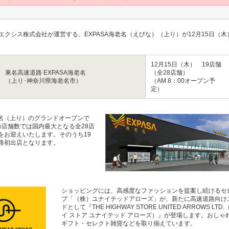
エクシス株式会社が運営する、EXPASA海老名（えびな）（上り）が12月15日（
12月15日（木） 19店舗
東名高速道路 EXPASA海老名
（全28店舗）
（上り･神奈川県海老名市）
（AM 8：00オープン予
定）
海老名（上り）のグランドオープンで
の店舗数では国内最大となる全28店
をお迎えいたします。そのうち19
路初出店となります。
ショッピングには、高感度なファッションを提案し続けるセ
プ「（株）ユナイテッドアローズ」が、新たに高速道路向け
ドとして『THE HIGHWAY STORE UNITED ARROWS LT
イ ストア ユナイテッド アローズ）』が登場します。おしゃ
ギフト・セレクト雑貨などを取り揃えています。