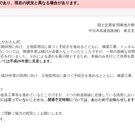
であり、現在の状況と異なる場合があります。
国土交通省 関東地方
中日本高速道路(株) 東京
たかおさん)IC
早期供用に向け、土地収用法に基づく手続きを進めるとともに、橋梁工事、トンネ
度については、開通年度は検討が必要となっていたところですが、一部の急峻な谷
対応を行いました。それによる遅れを最小限とするため、本線のみ先行して供用を図
については平成26年度に見直します。
平成24年度の供用に向け、土地収用法に基づく手続きを進めるとともに、橋梁工事
T
や改良工事等を進めているところですが、２つの鉄道路線に近接している箇所におい
定には至っていないことから、開通予定時期については、あらためてお知らせします
、ご理解ご協力の程宜しくお願いします。
です。