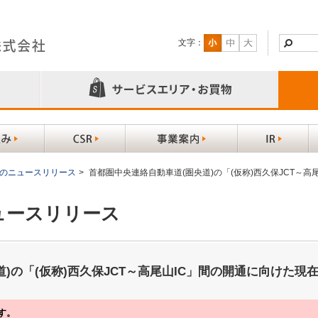
文字：
以前のニュースリリース
>
首都圏中央連絡自動車道(圏央道)の「(仮称)西久保JCT～
ニュースリリース
)の「(仮称)西久保JCT～高尾山IC」間の開通に向けた現
す。