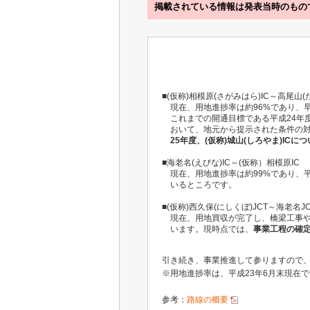
掲載されている情報は発表当時のもの
■(仮称)相模原(さがみはら)IC～高尾山(
現在、用地進捗率は約96%であり、
これまでの開通目標である平成24年
おいて、地元から提示された条件の
25年度、(仮称)城山(しろやま)IC
■海老名(えびな)IC～(仮称）相模原IC
現在、用地進捗率は約99%であり、
いるところです。
■(仮称)西久保(にしくぼ)JCT～海老名JC
現在、用地買収が完了し、橋梁工事
います。現時点では、
事業工程の確
引き続き、事業推進して参りますので
※用地進捗率は、平成23年6月末現在
参考：
路線の概要