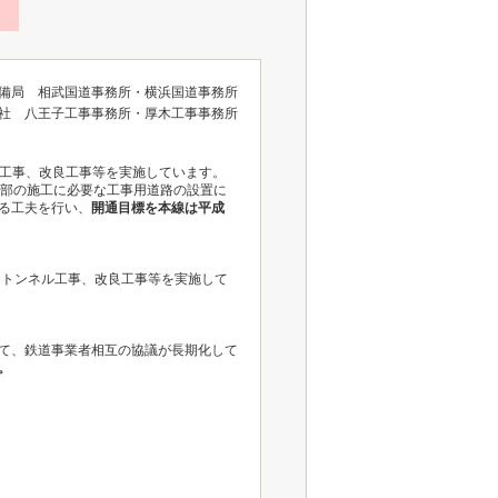
整備局 相武国道事務所・横浜国道事務所
支社 八王子工事事務所・厚木工事事務所
ル工事、改良工事等を実施しています。
間部の施工に必要な工事用道路の設置に
る工夫を行い、
開通目標を本線は平成
、トンネル工事、改良工事等を実施して
て、鉄道事業者相互の協議が長期化して
。