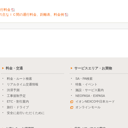
通行料金
道の主なＩＣ間の通行料金、距離表、料金例
料金・交通
サービスエリア・お買物
料金・ルート検索
SA・PA検索
リアルタイム交通情報
特集・イベント
渋滞予測
施設・サービス案内
工事規制予定
NEOPASA・EXPASA
ETC・割引案内
イオンNEXCO中日本カード
旅行・ドライブ
オンラインモール
安全に走行いただくために