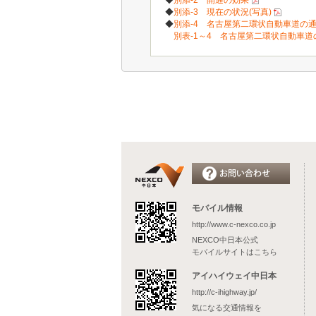
◆
別添-2 開通の効果
◆
別添-3 現在の状況(写真)
◆
別添-4 名古屋第二環状自動車道の
別表-1～4 名古屋第二環状自動車
モバイル情報
http://www.c-nexco.co.jp
NEXCO中日本公式
モバイルサイトはこちら
アイハイウェイ中日本
http://c-ihighway.jp/
気になる交通情報を