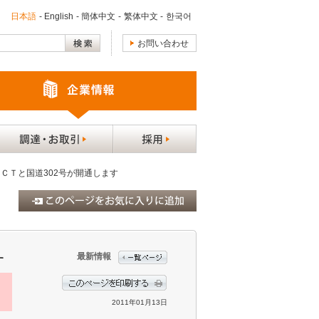
日本語
-
English
-
簡体中文
-
繁体中文
-
한국어
お問い合わせ
ＣＴと国道302号が開通します
最新情報
す
2011年01月13日