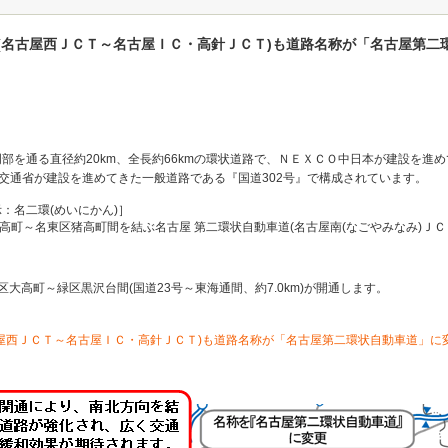
(名古屋西ＪＣＴ～名古屋ＩＣ・高針ＪＣＴ)も道路名称が「名古屋第二
部を通る直径約20km、全長約66kmの環状道路で、ＮＥＸＣＯ中日本が建設を進
土交通省が建設を進めてきた一般道路である『国道302号』で構成されています。
：名二環(めいにかん)］
緑区大高町～名東区猪高町間を結ぶ名古屋 第二環状自動車道(名古屋南(なごやみなみ)Ｊ
市緑区大高町～緑区黒沢台間(国道23号～東海通間、約7.0km)が開通します。
屋西ＪＣＴ～名古屋ＩＣ・高針ＪＣＴ)も道路名称が「名古屋第二環状自動車道」に