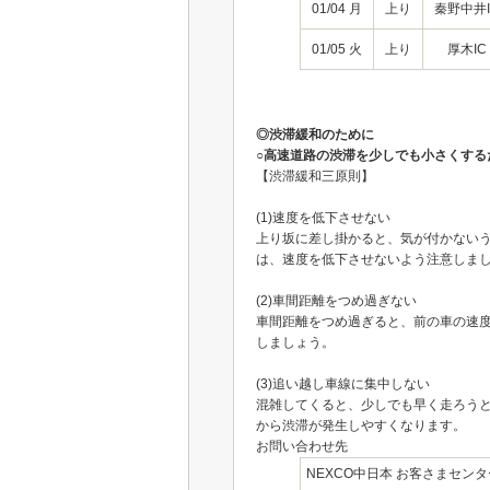
01/04 月
上り
秦野中井I
01/05 火
上り
厚木IC
◎渋滞緩和のために
○高速道路の渋滞を少しでも小さくする
【渋滞緩和三原則】
(1)速度を低下させない
上り坂に差し掛かると、気が付かない
は、速度を低下させないよう注意しま
(2)車間距離をつめ過ぎない
車間距離をつめ過ぎると、前の車の速
しましょう。
(3)追い越し車線に集中しない
混雑してくると、少しでも早く走ろう
から渋滞が発生しやすくなります。
お問い合わせ先
NEXCO中日本 お客さまセンタ