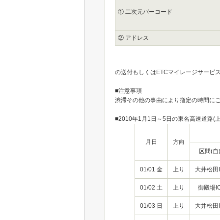
① 二次元バーコード
② アドレス
の送付もしくはETCマイレージサービ
■注意事項
渋滞その他の事由により指定の時間に
■2010年1月1日～5日の東名高速道路
月日
方向
区間(自
01/01 金
上り
大井松田I
01/02 土
上り
御殿場I
01/03 日
上り
大井松田I