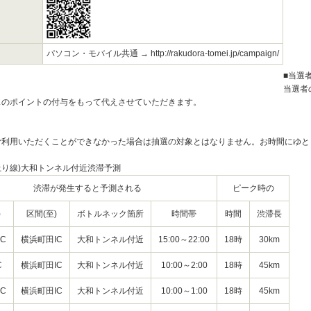
パソコン・モバイル共通 → http://rakudora-tomei.jp/campaign/
■当選
当選者
スのポイントの付与をもって代えさせていただきます。
ご利用いただくことができなかった場合は抽選の対象とはなりません。お時間にゆと
(上り線)大和トンネル付近渋滞予測
渋滞が発生すると予測される
ピーク時の
)
区間(至)
ボトルネック箇所
時間帯
時間
渋滞長
C
横浜町田IC
大和トンネル付近
15:00～22:00
18時
30km
C
横浜町田IC
大和トンネル付近
10:00～2:00
18時
45km
C
横浜町田IC
大和トンネル付近
10:00～1:00
18時
45km