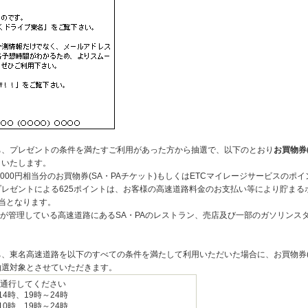
ち、プレゼントの条件を満たすご利用があった方から抽選で、以下のとおり
お買物券
トいたします。
大5,000円相当分のお買物券(SA・PAチケット)もしくはETCマイレージサービスのポイ
プレゼントによる625ポイントは、お客様の高速道路料金のお支払い等により貯まるポ
相当となります。
日本が管理している高速道路にあるSA・PAのレストラン、売店及び一部のガソリンス
、東名高速道路を以下のすべての条件を満たして利用いただいた場合に、お買物券(SA
抽選対象とさせていただきます。
通行してください
14時、19時～24時
10時、19時～24時