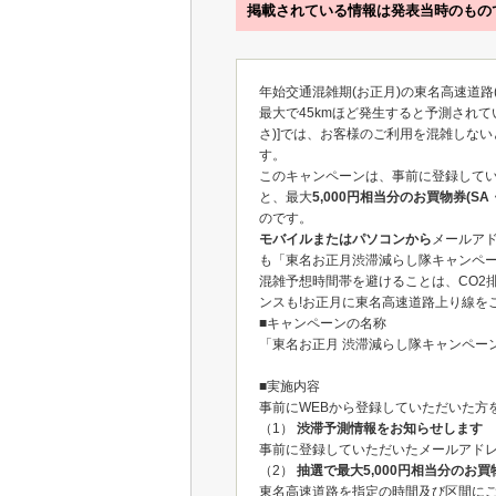
掲載されている情報は発表当時のもの
年始交通混雑期(お正月)の東名高速道
最大で45kmほど発生すると予測され
さ)]では、お客様のご利用を混雑しな
す。
このキャンペーンは、事前に登録して
と、最大
5,000円相当分のお買物券(
のです。
モバイルまたはパソコンから
メールア
も「東名お正月渋滞減らし隊キャンペ
混雑予想時間帯を避けることは、CO2
ンスも!お正月に東名高速道路上り線を
■キャンペーンの名称
「東名お正月 渋滞減らし隊キャンペー
■実施内容
事前にWEBから登録していただいた方
（1）
渋滞予測情報をお知らせします
事前に登録していただいたメールアド
（2）
抽選で最大5,000円相当分のお買
東名高速道路を指定の時間及び区間にご利