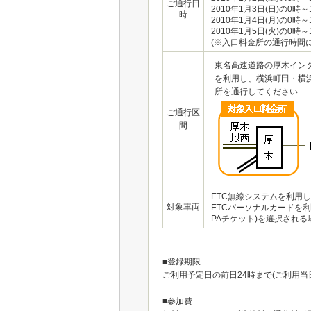
ご通行日
2010年1月3日(日)の0時～
時
2010年1月4日(月)の0時～
2010年1月5日(火)の0時～
(※入口料金所の通行時間
東名高速道路の厚木イン
を利用し、横浜町田・横
所を通行してください
ご通行区
間
ETC無線システムを利用
対象車両
ETCパーソナルカードを利
PAチケット)を選択される
■登録期限
ご利用予定日の前日24時まで(ご利用当
■参加費