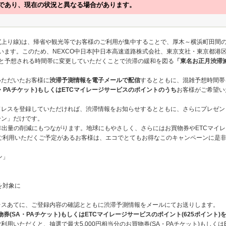
であり、現在の状況と異なる場合があります。
路(上り線)は、帰省や観光等でお客様のご利用が集中することで、厚木～横浜町田間
ています。このため、NEXCO中日本[中日本高速道路株式会社、東京支社・東京都港
いと予想される時間帯に変更していただくことで渋滞の緩和を図る
「東名お正月渋滞
いただいたお客様に
渋滞予測情報を電子メールで配信
するとともに、混雑予想時間帯
SA・PAチケット)もしくはETCマイレージサービスのポイントのうち
お客様がご希望い
ドレスを登録していただければ、渋滞情報をお知らせするとともに、さらにプレゼン
ーン」だけです。
排出量の削減にもつながります。地球にもやさしく、さらにはお買物券やETCマイ
ご利用いただくご予定があるお客様は、エコでとてもお得なこのキャンペーンに是
ン」
を対象に
レスあてに、ご登録内容の確認とともに渋滞予測情報をメールにてお送りします。
物券(SA・PAチケット)もしくはETCマイレージサービスのポイント(625ポイント)
用いただくと、抽選で最大5,000円相当分のお買物券(SA・PAチケット)もしく