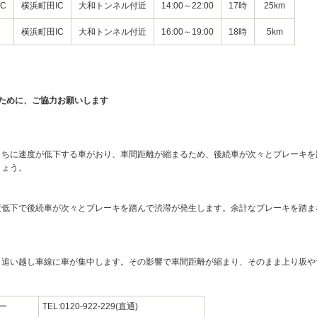
C
横浜町田IC
大和トンネル付近
14:00～22:00
17時
25km
横浜町田IC
大和トンネル付近
16:00～19:00
18時
5km
ために、ご協力お願いします
うちに速度が低下する車がおり、車間距離が縮まるため、後続車が次々とブレーキを
しょう。
度低下で後続車が次々とブレーキを踏んで渋滞が発生します。余計なブレーキを踏ま
と追い越し車線に車が集中します。その影響で車間距離が縮まり、そのまま上り坂や
ー
TEL:0120-922-229(直通)