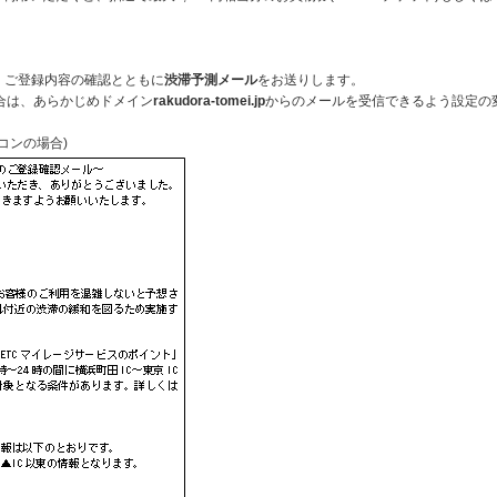
、ご登録内容の確認とともに
渋滞予測メール
をお送りします。
合は、あらかじめドメイン
rakudora-tomei.jp
からのメールを受信できるよう設定の
コンの場合)