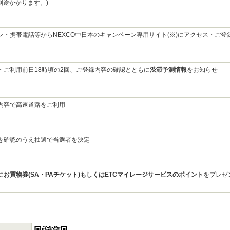
別途かかります。)
ン・携帯電話等からNEXCO中日本のキャンペーン専用サイト(※)にアクセス・ご登
・ご利用前日18時頃の2回、ご登録内容の確認とともに
渋滞予測情報
をお知らせ
内容で高速道路をご利用
を確認のうえ抽選で当選者を決定
に
お買物券(SA・PAチケット)もしくはETCマイレージサービスのポイント
をプレゼ