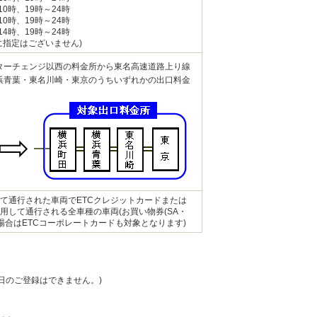
10時、19時～24時
10時、19時～24時
14時、19時～24時
に指定はございません)
ターチェンジ以西の料金所から東名高速道路上り線
浜青葉・東名川崎・東京のうちいずれかの出口料金
して通行された車両でETCクレジットカードまたは
用して通行される全車種の車両(お買い物券(SA・
場合はETCコーポレートカードも対象となります)
日のご登録はできません。)