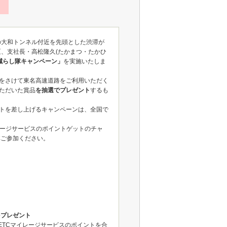
の大和トンネル付近を先頭とした渋滞が
区、支社長・高松隆久(たかまつ・たかひ
減らし隊キャンペーン」
を実施いたしま
をさけて東名高速道路をご利用いただく
ただいた賞品
を抽選でプレゼント
するも
トを差し上げるキャンペーンは、全国で
レージサービスのポイントゲットのチャ
非ご参加ください。
をプレゼント
はETCマイレージサービスのポイントを合