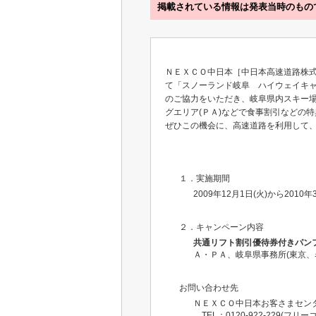
掲載されている情報は発表当時のもの
ＮＥＸＣＯ中日本［中日本高速道路株式
て「スノーランド岐阜 ハイウェイキャ
のご協力をいただき、岐阜県内スキー場
グエリア(ＰＡ)などで食事割引などの
ぜひこの機会に、高速道路を利用して
１．実施期間
2009年12月1日(火)から2010年
２．キャンペーン内容
共通リフト割引優待券付きパン
Ａ・ＰＡ、岐阜県事務所(東京
お問い合わせ先
ＮＥＸＣＯ中日本お客さまセンタ
TEL：0120-922-229(フリー