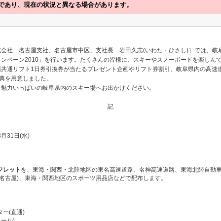
であり、現在の状況と異なる場合があります。
会社 名古屋支社、名古屋市中区、支社長 岩田久志(いわた・ひさし)］では、岐
ンペーン2010」を行います。たくさんの皆様に、スキーやスノーボードを楽しん
共通リフト1日券引換券が当たるプレゼント企画やリフト券割引、岐阜県内の高速道
特典を用意しました。
、魅力いっぱいの岐阜県内のスキー場へお出かけください。
記
3月31日(水)
フレット
を、東海・関西・北陸地区の東名高速道路、名神高速道路、東海北陸自動
、名古屋)、東海・関西地区のスポーツ用品店などで配布します。
ー(直通)
コール)