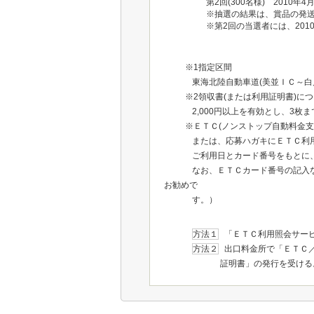
第2回(300名様) 2010年4
※抽選の結果は、賞品の発
※第2回の当選者には、201
※1指定区間
東海北陸自動車道(美並ＩＣ～白
※2領収書(または利用証明書)に
2,000円以上を有効とし、3枚
※ＥＴＣ(ノンストップ自動料金
または、応募ハガキにＥＴＣ利
ご利用日とカード番号をもとに
なお、ＥＴＣカード番号の記入
お勧めで
す。）
方法１
「ＥＴＣ利用照会サー
方法２
出口料金所で「ＥＴＣ
証明書」の発行を受ける