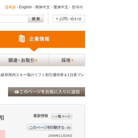
日本語
-
English
-
簡体中文
-
繁体中文
-
한국어
お問い合わせ
年も岐阜県内スキー場のリフト割引優待券＆1日券プレ
最新情報
引
2009年11月26日