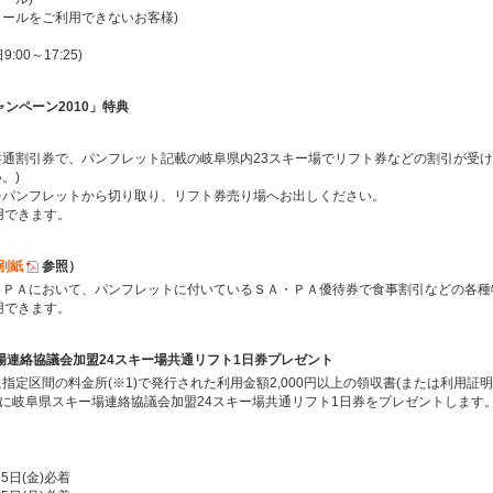
リーコールをご利用できないお客様)
:00～17:25)
ンペーン2010」特典
通割引券で、パンフレット記載の岐阜県内23スキー場でリフト券などの割引が受け
。)
をパンフレットから切り取り、リフト券売り場へお出しください。
用できます。
別紙
参照）
・ＰＡにおいて、パンフレットに付いているＳＡ・ＰＡ優待券で食事割引などの各種
用できます。
ー場連絡協議会加盟24スキー場共通リフト1日券プレゼント
定区間の料金所(※1)で発行された利用金額2,000円以上の領収書(または利用証明
様に岐阜県スキー場連絡協議会加盟24スキー場共通リフト1日券をプレゼントします
月5日(金)必着