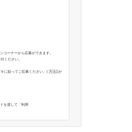
ーンコーナーから応募ができます。
送付ください。
キに貼ってご応募ください。(
方法1
が
ドを渡して「利用