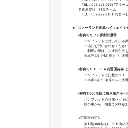
TEL：052-223-0333(フ
名古屋支社 料金チーム
TEL：052-222-1181(代表 平日9
■「スノーランド岐阜ハイウェイキャ
(特典1)リフト券割引優待
パンフレットに付いている共
ー場にお問い合わせください
ご利用の際は、共通割引券
※本券1枚で4名様までご利
(特典2)ＳＡ・ＰＡ共通優待券（
パンフレットに記載のＳＡ
※本券1枚で1名様のみご利
(特典3)600名様に岐阜県スキ
パンフレットの付属ハガキに指
様の中から、抽選で600名
○応募締め切り
第1回(300名様) 2010年2