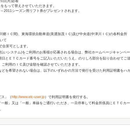
月5日(月)必着
送をもって替えさせていただきます。
0～2011シーズン用リフト券がプレゼントされます。
川郷ＩＣ間)、東海環状自動車道(美濃加茂ＩＣ)及び中央道(中津川ＩＣ)の各料金所
ついて
まで合算可とします。
支払いシステム)をご利用のお客様が応募される場合は、弊社ホームページキャンペ
用日とＥＴＣカード番号をご記入いただいたうえ、のりしろ部分を貼り合わせてご
、ご利用のＩＣ及び金額を確認させていただきます。
などを希望されない場合は、以下のいずれかの方法で発行を受けた利用証明書をハガ
ビス」（
http://www.etc-user.jp
）で利用証明書を発行する。
／一般」又は「一般」車線をご通行いただき、一旦停車して料金所係員にＥＴＣカー
。