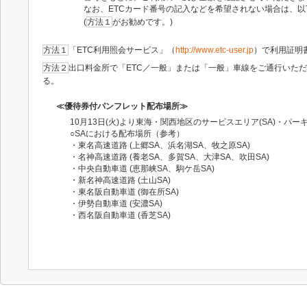
なお、ETCカード番号の記入などを希望されない場合は、
(
方法１
がお勧めです。)
方法１
「ETC利用照会サービス」（
http://www.etc-user.jp
）で利用証明
方法２
出口料金所で「ETC／一般」または「一般」車線をご通行いた
る。
≪優待券付パンフレット配布場所≫
10月13日(火)より東海・関西地区のサービスエリア(SA)・パー
○SAにおける配布場所（参考）
・東名高速道路 (上郷SA、浜名湖SA、牧之原SA)
・名神高速道路 (養老SA、多賀SA、大津SA、吹田SA)
・中央自動車道 (恵那峡SA、駒ケ岳SA)
・新名神高速道路 (土山SA)
・東名阪自動車道 (御在所SA)
・伊勢自動車道 (安濃SA)
・西名阪自動車道 (香芝SA)