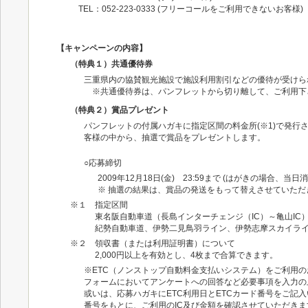
TEL：052-223-0333 (フリーコールをご利用できないお客様)
【キャンペーンの内容】
（特典１）共通優待券
三重県内の協賛観光施設で施設利用割引などの優待が受けら
※共通優待券は、パンフレットから切り離して、ご利用下
（特典２）賞品プレゼント
パンフレットの付属ハガキに指定区間の料金所(※1)で発行さ
客様の中から、抽選で賞品をプレゼントします。
○応募締切
2009年12月18日(金) 23:59まで (はがきの場合、当日
※ 抽選の結果は、賞品の発送をもって替えさせていただ
※１ 指定区間
東名阪自動車道（長島インターチェンジ（IC）～亀山IC）、
紀勢自動車道、伊勢二見鳥羽ライン、伊勢志摩スカイライ
※２ 領収書（または利用証明書）について
2,000円以上を有効とし、4枚まで合算できます。
※ETC（ノンストップ自動料金支払いシステム）をご利用
フォームにおいてアンケートへの回答など必要事項を入力の
或いは、応募ハガキにETC利用日とETCカード番号をご記
番号をもとに、ご利用のIC及び金額を確認させていただきま