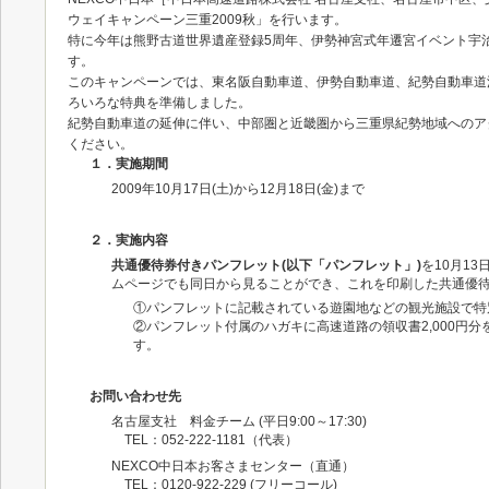
ウェイキャンペーン三重2009秋」を行います。
特に今年は熊野古道世界遺産登録5周年、伊勢神宮式年遷宮イベント宇
す。
このキャンペーンでは、東名阪自動車道、伊勢自動車道、紀勢自動車道
ろいろな特典を準備しました。
紀勢自動車道の延伸に伴い、中部圏と近畿圏から三重県紀勢地域へのア
ください。
１．実施期間
2009年10月17日(土)から12月18日(金)まで
２．実施内容
共通優待券付きパンフレット(以下「パンフレット」)
を10月1
ムページでも同日から見ることができ、これを印刷した共通優待券も利用できま
①パンフレットに記載されている遊園地などの観光施設で特
②パンフレット付属のハガキに高速道路の領収書2,000円
す。
お問い合わせ先
名古屋支社 料金チーム (平日9:00～17:30)
TEL：052-222-1181（代表）
NEXCO中日本お客さまセンター（直通）
TEL：0120-922-229 (フリーコール)