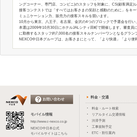
ングコーナー、専門店、コンビニ)のスタッフを対象に、CS(顧客満足)
接客コンテストでは「すべてはお客さまの笑顔と感動のために」をキー
ミュニケーション力、販売力の接客スキルを競います。
10月から東京、八王子、名古屋、金沢の4つのブロックで予選会を行い
本選は2009年10月30日にホテルJALシティ田町で開催します。審査
に勤務するスタッフ約7,000名の接客スキルナンバーワンとなるグラン
NEXCO中日本グループは、お客さまにとって、「より快適」「より
料金・交通
料金・ルート検索
モバイル情報
リアルタイム交通情報
渋滞予測
http://www.c-nexco.co.jp
工事規制予定
NEXCO中日本公式
ETC・割引案内
モバイルサイトはこちら