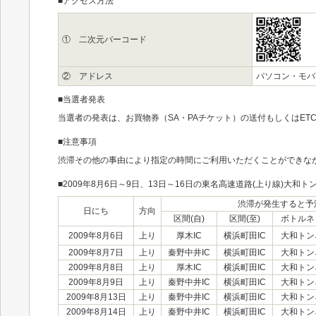
■アクセス方法
① 二次元バーコード
② アドレス
パソコン・モバイル共通
■当選者発表
当選者の発表は、お買物券（SA・PAチケット）の送付もしくはE
■注意事項
渋滞その他の事由により指定の時間にご利用いただくことができな
■2009年8月6日～9日、13日～16日の東名高速道路(上り線)大和
渋滞が発生すると予
日にち
方向
区間(自)
区間(至)
ボトルネ
2009年8月6日
上り
厚木IC
横浜町田IC
大和トン
2009年8月7日
上り
秦野中井IC
横浜町田IC
大和トン
2009年8月8日
上り
厚木IC
横浜町田IC
大和トン
2009年8月9日
上り
秦野中井IC
横浜町田IC
大和トン
2009年8月13日
上り
秦野中井IC
横浜町田IC
大和トン
2009年8月14日
上り
秦野中井IC
横浜町田IC
大和トン