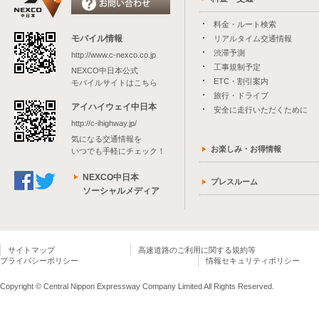
料金・ルート検索
モバイル情報
リアルタイム交通情報
渋滞予測
http://www.c-nexco.co.jp
工事規制予定
NEXCO中日本公式
ETC・割引案内
モバイルサイトはこちら
旅行・ドライブ
アイハイウェイ中日本
安全に走行いただくために
http://c-ihighway.jp/
気になる交通情報を
お楽しみ・お得情報
いつでも手軽にチェック！
NEXCO中日本
プレスルーム
ソーシャルメディア
サイトマップ
高速道路のご利用に関する規約等
プライバシーポリシー
情報セキュリティポリシー
Copyright © Central Nippon Expressway Company Limited All Rights Reserved.