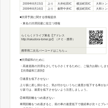
2009年8月15日
上り
大井松田IC
横浜町田IC
大和トン
2009年8月16日
上り
秦野中井IC
横浜町田IC
大和トン
■渋滞予測に関する情報提供
・東名の渋滞回避に役立つ情報
らくらくドライブ東名【アドレス
http://rakudora-tomei.jp/】（ＰＣ・携帯）
携帯用二次元バーコードはこちら→
■渋滞緩和のために
・高速道路の渋滞を少しでも小さくするために、ご協力お願いしま
【渋滞緩和三原則】
①速度を低下させない
上り坂に差し掛かると、気が付かないうちに速度が低下する車がお
り坂では、速度を低下させないよう注意しましょう。
②車間距離をつめ過ぎない
車間距離をつめ過ぎると、前の車の速度低下で後続車が次々とブレ