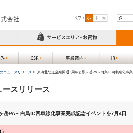
文字：
以前のニュースリリース
>
東海北陸道全線開通1周年と瓢ヶ岳PA～白鳥IC四車線化事業完
ニュースリリース
ヶ岳PA～白鳥IC四車線化事業完成記念イベントを7月4日
す。