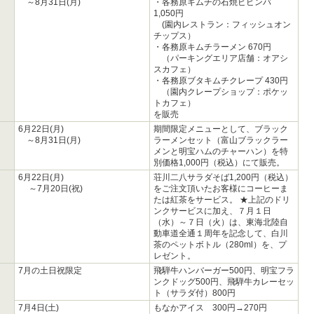
～8月31日(月)
・各務原キムチの石焼ビビンバ
1,050円
(園内レストラン：フィッシュオン
チップス）
・各務原キムチラーメン 670円
（パーキングエリア店舗：オアシ
スカフェ）
・各務原ブタキムチクレープ 430円
（園内クレープショップ：ポケッ
トカフェ）
を販売
6月22日(月)
期間限定メニューとして、ブラック
～8月31日(月)
ラーメンセット（富山ブラックラー
メンと明宝ハムのチャーハン）を特
別価格1,000円（税込）にて販売。
6月22日(月)
荘川二八サラダそば1,200円（税込）
～7月20日(祝)
をご注文頂いたお客様にコーヒーま
たは紅茶をサービス。 ★上記のドリ
ンクサービスに加え、７月１日
（水）～７日（火）は、東海北陸自
動車道全通１周年を記念して、白川
茶のペットボトル（280ml）を、プ
レゼント。
7月の土日祝限定
飛騨牛ハンバーガー500円、明宝フラ
ンクドッグ500円、飛騨牛カレーセッ
ト（サラダ付）800円
7月4日(土)
もなかアイス 300円→270円