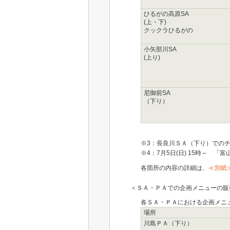
ひるがの高原SA
(上・下)
クックラひるがの
小矢部川SA
(上り)
尼御前SA
（下り）
※3：長良川ＳＡ（下り）での
※4：7月5日(日) 15時～ 
各箇所の内容の詳細は、
≪別紙
＜ＳＡ・ＰＡでの企画メニューの販
各ＳＡ・ＰＡにおける企画メニ
場所
川島ＰＡ（下り）