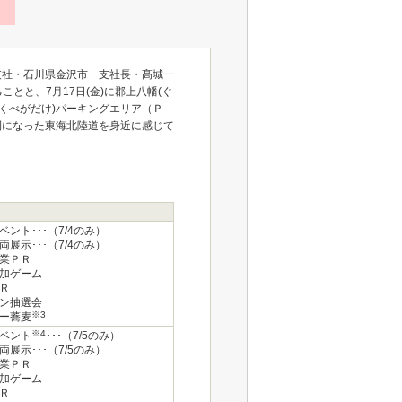
支社・石川県金沢市 支社長・髙城一
ことと、7月17日(金)に郡上八幡(ぐ
くべがだけ)パーキングエリア（Ｐ
利になった東海北陸道を身近に感じて
ント･･･（7/4のみ）
展示･･･（7/4のみ）
業ＰＲ
加ゲーム
Ｒ
ン抽選会
※3
ー蕎麦
※4
ベント
･･･（7/5のみ）
展示･･･（7/5のみ）
業ＰＲ
加ゲーム
Ｒ