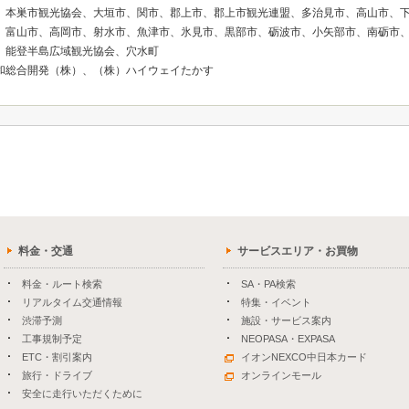
、本巣市観光協会、大垣市、関市、郡上市、郡上市観光連盟、多治見市、高山市、
、富山市、高岡市、射水市、魚津市、氷見市、黒部市、砺波市、小矢部市、南砺市
、能登半島広域観光協会、穴水町
和総合開発（株）、（株）ハイウェイたかす
料金・交通
サービスエリア・お買物
料金・ルート検索
SA・PA検索
リアルタイム交通情報
特集・イベント
渋滞予測
施設・サービス案内
工事規制予定
NEOPASA・EXPASA
ETC・割引案内
イオンNEXCO中日本カード
旅行・ドライブ
オンラインモール
安全に走行いただくために