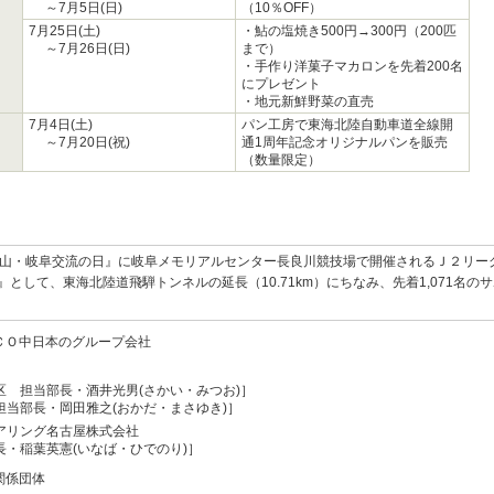
～7月5日(日)
（10％OFF）
7月25日(土)
・鮎の塩焼き500円→300円（200匹
～7月26日(日)
まで）
・手作り洋菓子マカロンを先着200名
にプレゼント
・地元新鮮野菜の直売
7月4日(土)
パン工房で東海北陸自動車道全線開
～7月20日(祝)
通1周年記念オリジナルパンを販売
（数量限定）
富山・岐阜交流の日』に岐阜メモリアルセンター長良川競技場で開催されるＪ２リー
として、東海北陸道飛騨トンネルの延長（10.71km）にちなみ、先着1,071名
ＣＯ中日本のグループ会社
 担当部長・酒井光男(さかい・みつお)］
当部長・岡田雅之(おかだ・まさゆき)］
アリング名古屋株式会社
・稲葉英憲(いなば・ひでのり)］
関係団体