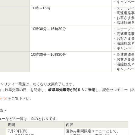
・キャンペー
10時～16時
・ステージイ
・高速道路事
・お客さま参
・沿線観光Ｐ
10時30分～16時30分
・ステージイ
・高速道路事
・お客さま参
・沿線観光Ｐ
・キャンペー
10時30分～16時30分
・高速道路事
・お客さま参
・沿線観光Ｐ
・キャンペー
チャリティー蕎麦は、なくなり次第終了します。
「富山・岐阜交流の日」を記念し、
岐阜県知事等が関ＳＡに来場
し、記念セレモニー（名
≫
をご覧下さい。
売＞
ューなどの一覧は、次のとおりです。
期間
内容
7月20日(月)
夏休み期間限定メニューとして、