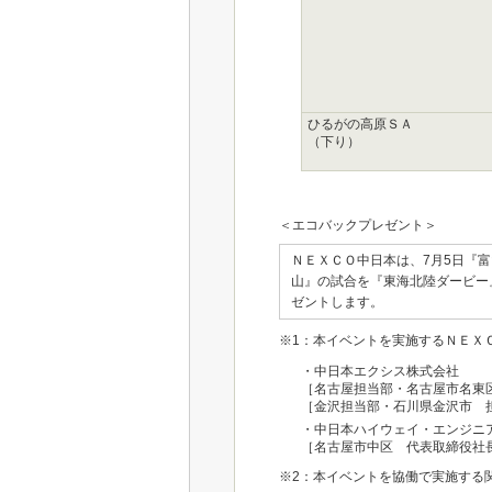
ひるがの高原ＳＡ
（下り）
＜エコバックプレゼント＞
ＮＥＸＣＯ中日本は、7月5日『
山』の試合を『東海北陸ダービー』
ゼントします。
※1：本イベントを実施するＮＥＸ
・中日本エクシス株式会社
［名古屋担当部・名古屋市名東区
［金沢担当部・石川県金沢市 担
・中日本ハイウェイ・エンジニ
［名古屋市中区 代表取締役社長
※2：本イベントを協働で実施する