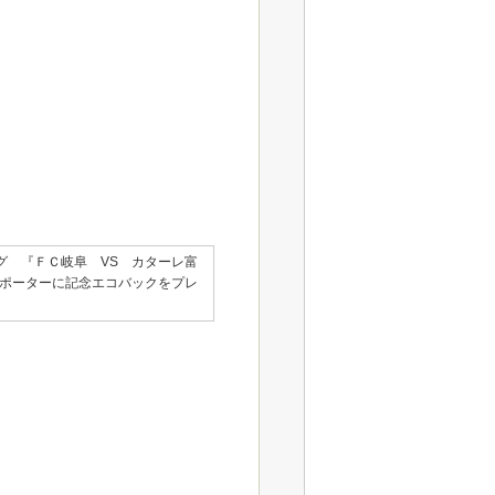
グ 『ＦＣ岐阜 VS カターレ富
のサポーターに記念エコバックをプレ