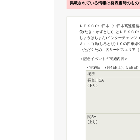
掲載されている情報は発表当時のもの
ＮＥＸＣＯ中日本［中日本高速道路
俊(たき・かずとし)］とＮＥＸＣＯ
じょうはちまん)インターチェンジ
Ａ）～白鳥(しろとり)ＩＣの四車
いただくため、各サービスエリア（
＜記念イベントの実施内容＞
・実施日 7月4日(土)、5日
場所
長良川SA
(下り)
関SA
(上り)