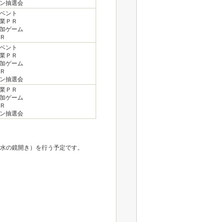
ン抽選会
ベント
業ＰＲ
加ゲーム
Ｒ
ベント
業ＰＲ
加ゲーム
Ｒ
ン抽選会
業ＰＲ
加ゲーム
Ｒ
ン抽選会
水の鏡開き）を行う予定です。