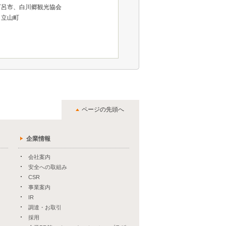
下呂市、白川郷観光協会
、立山町
ページの先頭へ
企業情報
会社案内
安全への取組み
CSR
事業案内
IR
調達・お取引
採用