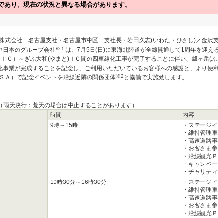
であり、現在の状況と異なる場合があります。
株式会社 名古屋支社・名古屋市中区 支社長・岩田久志(いわた・ひさし)／金沢
※１
中日本のグループ会社
は、7月5日(日)に東海北陸道が全線開通して1周年を迎える
（ＩＣ）～ぎふ大和(やまと)ＩＣ間の四車線化工事が完了することに伴い、瓢ヶ岳(ふ
線化事業が完成することを記念し、ご利用いただいているお客様への感謝と、より便
※2
ＳＡ）で記念イベントを沿線近隣の関係団体
と協働で実施致します。
(日)（雨天決行：荒天の場合は中止することがあります）
時間
内容
9時～15時
・ステージイベ
・維持管理車両
・高速道路事
・お客さま参
・沿線観光Ｐ
・キャンペー
・チャリティ
10時30分～16時30分
・ステージイ
・維持管理車両
・高速道路事
・お客さま参
・沿線観光Ｐ