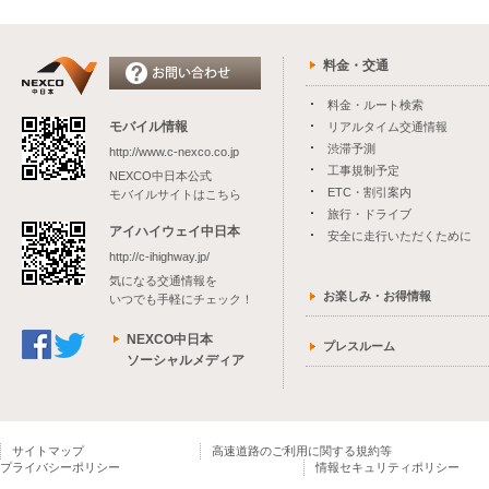
料金・交通
料金・ルート検索
モバイル情報
リアルタイム交通情報
渋滞予測
http://www.c-nexco.co.jp
工事規制予定
NEXCO中日本公式
ETC・割引案内
モバイルサイトはこちら
旅行・ドライブ
アイハイウェイ中日本
安全に走行いただくために
http://c-ihighway.jp/
気になる交通情報を
お楽しみ・お得情報
いつでも手軽にチェック！
NEXCO中日本
プレスルーム
ソーシャルメディア
サイトマップ
高速道路のご利用に関する規約等
プライバシーポリシー
情報セキュリティポリシー