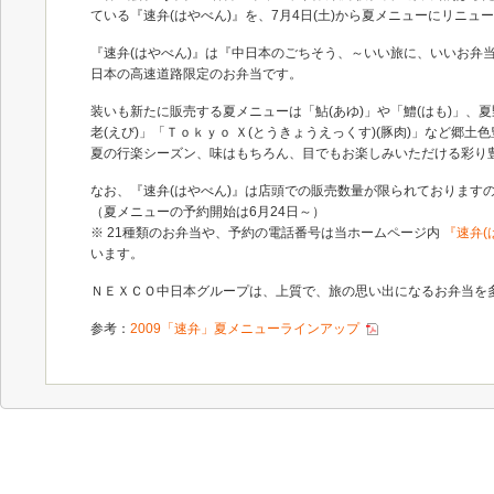
ている『速弁(はやべん)』を、7月4日(土)から夏メニューにリニュ
『速弁(はやべん)』は『中日本のごちそう、～いい旅に、いいお弁
日本の高速道路限定のお弁当です。
装いも新たに販売する夏メニューは「鮎(あゆ)」や「鱧(はも)」、
老(えび)」「Ｔｏｋｙｏ Ｘ(とうきょうえっくす)(豚肉)」など郷
夏の行楽シーズン、味はもちろん、目でもお楽しみいただける彩り豊
なお、『速弁(はやべん)』は店頭での販売数量が限られております
（夏メニューの予約開始は6月24日～）
※ 21種類のお弁当や、予約の電話番号は当ホームページ内
『速弁(はや
います。
ＮＥＸＣＯ中日本グループは、上質で、旅の思い出になるお弁当を
参考：
2009「速弁」夏メニューラインアップ