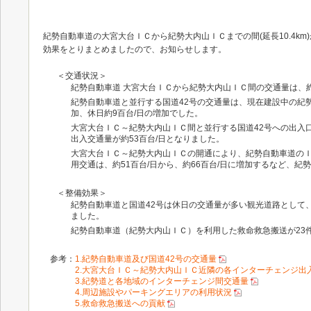
紀勢自動車道の大宮大台ＩＣから紀勢大内山ＩＣまでの間(延長10.4km)
効果をとりまとめましたので、お知らせします。
＜交通状況＞
紀勢自動車道 大宮大台ＩＣから紀勢大内山ＩＣ間の交通量は、約5
紀勢自動車道と並行する国道42号の交通量は、現在建設中の紀
加、休日約9百台/日の増加でした。
大宮大台ＩＣ～紀勢大内山ＩＣ間と並行する国道42号への出入
出入交通量が約53百台/日となりました。
大宮大台ＩＣ～紀勢大内山ＩＣの開通により、紀勢自動車道のＩ
用交通は、約51百台/日から、約66百台/日に増加するなど、
＜整備効果＞
紀勢自動車道と国道42号は休日の交通量が多い観光道路として
ました。
紀勢自動車道（紀勢大内山ＩＣ）を利用した救命救急搬送が23
参考：
1.紀勢自動車道及び国道42号の交通量
2.大宮大台ＩＣ～紀勢大内山ＩＣ近隣の各インターチェンジ出
3.紀勢道と各地域のインターチェンジ間交通量
4.周辺施設やパーキングエリアの利用状況
5.救命救急搬送への貢献