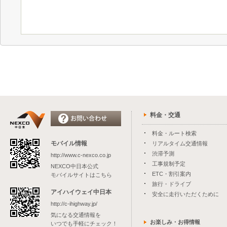
料金・交通
料金・ルート検索
モバイル情報
リアルタイム交通情報
渋滞予測
http://www.c-nexco.co.jp
工事規制予定
NEXCO中日本公式
ETC・割引案内
モバイルサイトはこちら
旅行・ドライブ
アイハイウェイ中日本
安全に走行いただくために
http://c-ihighway.jp/
気になる交通情報を
お楽しみ・お得情報
いつでも手軽にチェック！