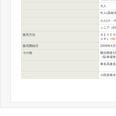
大人
中人(高校生
小人(小・
シニア（6
販売方法
ＮＥＸＣＯ
ＵＲＬ
http
販売開始日
2009年4
その他
横浜開港1
（駐車場券
東名高速道
小田原厚木