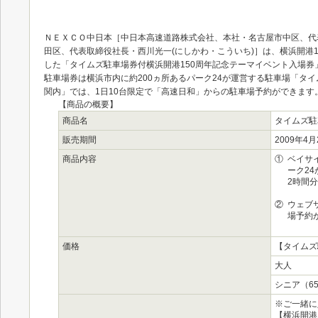
ＮＥＸＣＯ中日本［中日本高速道路株式会社、本社・名古屋市中区、代表
田区、代表取締役社長・西川光一(にしかわ・こういち)］は、横浜開港
した「タイムズ駐車場券付横浜開港150周年記念テーマイベント入場券」
駐車場券は横浜市内に約200ヵ所あるパーク24が運営する駐車場「タ
関内」では、1日10台限定で「高速日和」からの駐車場予約ができます
【商品の概要】
商品名
タイムズ駐
販売期間
2009年4月
商品内容
①
ベイサ
ーク2
2時間
②
ウェブ
場予約
価格
【タイムズ
大人
シニア（6
※ご一緒に
【横浜開港