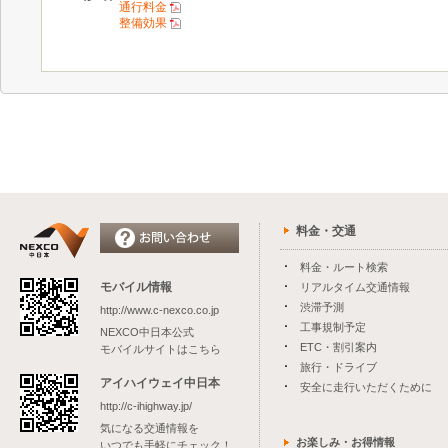
通行料金
整備効果
料金・交通
料金・ルート検索
モバイル情報
リアルタイム交通情報
渋滞予測
http://www.c-nexco.co.jp
工事規制予定
NEXCO中日本公式
ETC・割引案内
モバイルサイトはこちら
旅行・ドライブ
アイハイウェイ中日本
安全に走行いただくために
http://c-ihighway.jp/
気になる交通情報を
お楽しみ・お得情報
いつでも手軽にチェック！