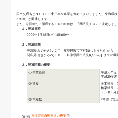
国土交通省とＮＥＸＣＯ中日本が事業を進めてまいりました、東海環状
2.9km）が開通します。
また、今回新たに開通するＩＣの名称は、「関広見ＩＣ」に決定しまし
１．開通日時
2009年4月18日(土) 18時00分
２．開通区間
美濃関(みのせき)ＪＣＴ［岐阜県関市下有知(しもうち)］から
関広見(せきひろみ)ＩＣ［（岐阜県関市広見(ひろみ)］までの区間（
３．開通区間の概要
① 事業経緯
平成元年度
平成20年
② 延長
土工延長 0
橋梁延長 2
トンネル延長
③ 車線数
2車線（暫
東海環状自動車道の概要
(参考)