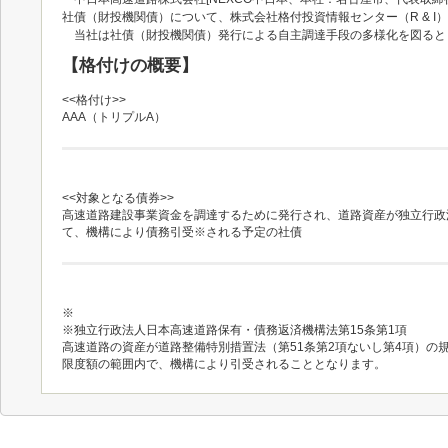
社債（財投機関債）について、株式会社格付投資情報センター（R & 
当社は社債（財投機関債）発行による自主調達手段の多様化を図ると
【格付けの概要】
<<格付け>>
AAA（トリプルA）
<<対象となる債券>>
高速道路建設事業資金を調達するために発行され、道路資産が独立行政
て、機構により債務引受※される予定の社債
※
※独立行政法人日本高速道路保有・債務返済機構法第15条第1項
高速道路の資産が道路整備特別措置法（第51条第2項ないし第4項）
限度額の範囲内で、機構により引受されることとなります。