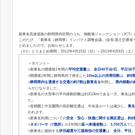
新東名高速道路の静岡県内区間のうち、御殿場ジャンクション（JCT）から
このたび、「新東名（静岡県）インパクト調整会議」(会長:国土交通省 
とめましたので、お知らせします。
（※1）とりまとめ期間：2012年4月15日（日）～2013年4月6日（土）
＜ポイント＞
○新東名の開通後1年間の
平均交通量
は、
全日40千台/日、平日38
○開通後1年間に静岡県内で発生した
10㎞以上の渋滞回数
は、
約9
○
静岡県内を通過する交通の約7割は新東名を
利用し、
県内移動の
らかになりました。
○新東名の大型車の平均移動距離は約310kmである一方、東名は約1
た。
○首都圏と中京圏間の長距離交通は、中央道ルートは減少し、
東名
われます。
○新東名利用についての
安全・安心・快適に関する満足度は、約8
○
ネオパーサ（7箇所）
の1年間の
延べ来場者数
は、
3,700万人
でし
○新東名に接続する
伊豆縦貫や三遠南信の交通量
は、
全日、平日、