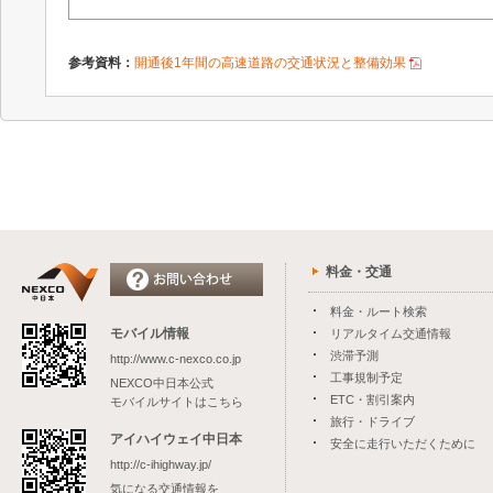
参考資料：
開通後1年間の高速道路の交通状況と整備効果
料金・交通
料金・ルート検索
モバイル情報
リアルタイム交通情報
渋滞予測
http://www.c-nexco.co.jp
工事規制予定
NEXCO中日本公式
ETC・割引案内
モバイルサイトはこちら
旅行・ドライブ
アイハイウェイ中日本
安全に走行いただくために
http://c-ihighway.jp/
気になる交通情報を