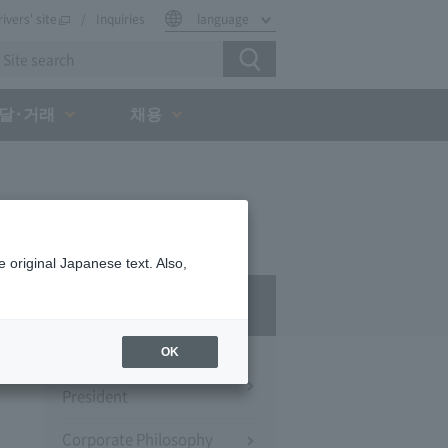
rivers' site
Inquiries
language
달·거래
채용
 original Japanese text. Also,
Company Profile​ ​
OK
Message from the
President
Corporate Philosophy