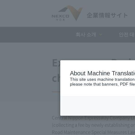
회사 소개
안전 
Expressway Busin
About Machine Translat
changes (August 
This site uses machine translation
please note that banners, PDF file
Central Nippon Expressway Company Lim
(collecting a fee by newly establishing 
Road Maintenance Special Measures Law. 