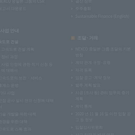
NEXCO 중일본 그룹의 CSR
결산 정보
보고서 다운로드
주주총회
Sustainable Finance (English)
사업 안내
조달·거래
속도로 건설
NEXCO 중일본 그룹 조달의 기본
고속도로 건설 계획
방침
정비 과정
계약 관계 규정·요령
사업 인정에 관한 적기 신청 등
자격 등록
에 대해서
입찰 공고·계약 정보
고속도로의 보전 · 서비스
발주 계획 발표
휴게소 운영
시공 (조사 등) 관리 업무의 중기
기타 사업
계획
근접 공사 실시 전의 신청에 대해
계약 통계
서
2020 년 11 월 16 일 이전 입찰 공
기술 개발을 위한 대책
고 등 정보
환경을 위한 대책
입찰감시위원회
고속도로 스톡 효과
사고 차량 등 배제 업무