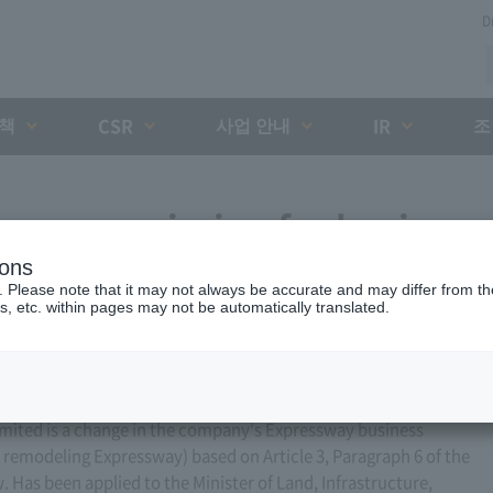
D
대책
사업 안내
조
CSR
IR
ess permission for business
ions
10, 2017)
. Please note that it may not always be accurate and may differ from the
s, etc. within pages may not be automatically translated.
ited is a change in the company's Expressway business
or remodeling Expressway) based on Article 3, Paragraph 6 of the
Has been applied to the Minister of Land, Infrastructure,