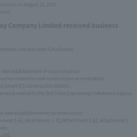
mission on August 10, 2017.
llows.
ay Company Limited received business
i-Yoshida Line and other ChuoExpwy
o new establishment or reconstruction
ruction related to new construction or renovation.
 Smart IC) Construction Details",
ion work related to the 2nd Tokai Expressway Yokohama Nagoya
 to new establishment or reconstruction
hment 1-61, Attachment 1-71, Attachment 1-82, Attachment 1-
ows.
-101.