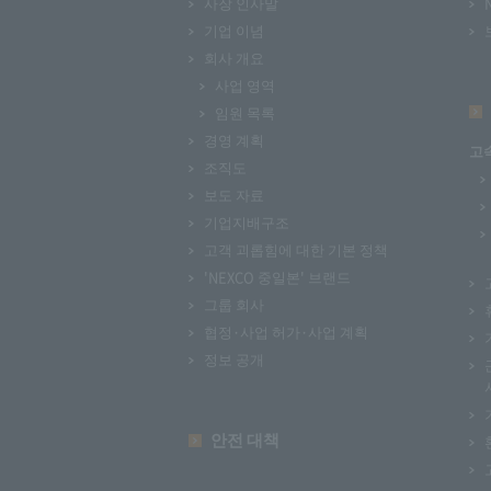
사장 인사말
기업 이념
회사 개요
사업 영역
임원 목록
경영 계획
고
조직도
보도 자료
기업지배구조
고객 괴롭힘에 대한 기본 정책
'NEXCO 중일본' 브랜드
그룹 회사
협정·사업 허가·사업 계획
정보 공개
안전 대책