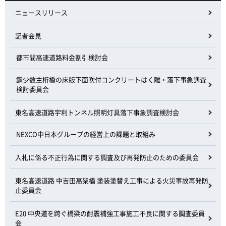
ニュースリリース
記者会見
都市間高速道路料金割引検討会
鋼少数主桁橋の床版下面吹付コンクリートはく離・落下事象調査
検討委員会
東名高速道路宇利トンネル照明灯具落下事象調査検討会
NEXCO中日本グループの経営上の課題と取組み
入札に係る不正行為に関する調査及び再発防止のための委員会
東名高速道路 中吉田高架橋 塗装塗替え工事による火災事故再発防
止委員会
E20 中央道を跨ぐ橋梁の耐震補強工事施工不良に関する調査委員
会