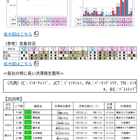
拡大図はこちら
（参考）気象状況
拡大図はこちら
≪各社の特に長い渋滞発生箇所≫
（凡例）IC：ｲﾝﾀｰﾁｪﾝｼﾞ、JCT：ｼﾞｬﾝｸｼｮﾝ、PA：ﾊﾟｰｷﾝｸﾞｴﾘｱ、TN：ﾄﾝﾈ
ﾙ、BS：ﾊﾞｽｽﾄｯﾌﾟ
【2026年】