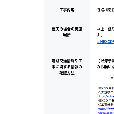
工事内容
道路構造
荒天の場合の実施
中止・延
判断
す。
○ NEX
道路交通情報や工
【渋滞予
事に関する情報の
のお願い
確認方法