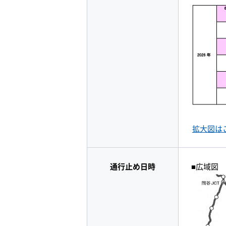
拡大図は
通行止め日時
■広域図