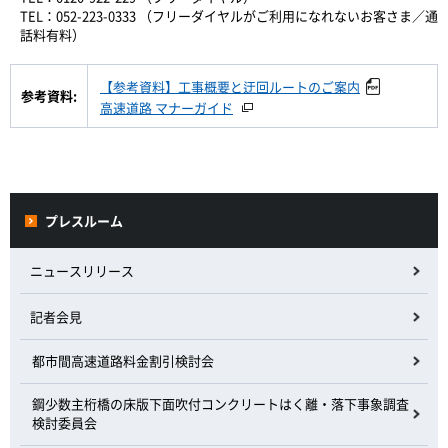
TEL：052-223-0333 （フリーダイヤルがご利用になれないお客さま／通
話料有料）
【参考資料】工事概要と迂回ルートのご案内
参考資料:
高速道路 マナーガイド
プレスルーム
ニュースリリース
記者会見
都市間高速道路料金割引検討会
鋼少数主桁橋の床版下面吹付コンクリートはく離・落下事象調査
検討委員会