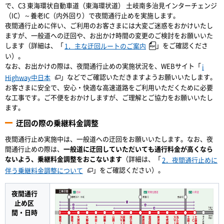
で、C3 東海環状自動車道（東海環状道） 土岐南多治見インターチェンジ
（IC）～養老IC（内外回り）で夜間通行止めを実施します。
夜間通行止めに伴い、ご利用のお客さまには大変ご迷惑をおかけいたし
ますが、一般道への迂回や、お出かけ時間の変更のご検討をお願いいた
します（詳細は、「
」をご確認くださ
1．主な迂回ルートのご案内
い）。
なお、お出かけの際は、夜間通行止めの実施状況を、WEBサイト「
i
」などでご確認いただきますようお願いいたします。
Highway中日本
お客さまに安全で、安心・快適な高速道路をご利用いただくために必要
な工事です。ご不便をおかけしますが、ご理解とご協力をお願いいたし
ます。
迂回の際の乗継料金調整
夜間通行止め実施中は、一般道への迂回をお願いいたします。なお、夜
間通行止めの際は、
一般道に迂回していただいても通行料金が高くなら
ないよう、乗継料金調整をおこないます
（詳細は、「
2．夜間通行止めに
」をご確認ください）。
伴う乗継料金調整について
夜間通行
止め区
間・日時