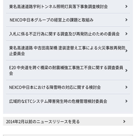
東名高速道路宇利トンネル照明灯具落下事象調査検討会
NEXCO中日本グループの経営上の課題と取組み
入札に係る不正行為に関する調査及び再発防止のための委員会
東名高速道路 中吉田高架橋 塗装塗替え工事による火災事故再発防
止委員会
E20 中央道を跨ぐ橋梁の耐震補強工事施工不良に関する調査委員
会
NEXCO中日本における降雪時の対応に関する検討会
広域的なETCシステム障害発生時の危機管理検討委員会
2014年2月以前のニュースリリースを見る