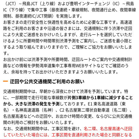
（JCT）～飛島JCT（上り線）および豊明インターチェンジ（IC）～飛島
IC（下り線）で集中工事（昼夜連続・車線規制、夜間通行止め、夜間車線
規制、昼夜連続IC/JCT閉鎖）を実施します。
お客さまの走行安全性と快適性を高めるために必要な工事です。高速道
路をご利用のお客さまや沿道の皆さまには、交通規制に伴う渋滞や迂回
により大変ご迷惑をおかけいたしますが、走行ルートを選択していただ
けるように所要時間や時間帯別渋滞予測をご案内し、ご迷惑を最小限と
するよう取り組んでまいりますので、ご理解とご協力をお願いいたしま
す。
お出かけ前には渋滞予測や所要時間、迂回ルートのご案内や交通規制計
画などの情報を伊勢湾岸道集中工事専用WEBサイトなどでご確認のう
え、余裕を持ってお出かけいただきますようお願いいたします。
迂回や公共交通機関ご利用のお願い
交通規制期間中は、早朝から深夜にかけて渋滞を予測しています。特
に、一部期間で走行可能な車線数が
片側3車線から1車線に減少すること
から、大きな渋滞の発生を予測
しております。E1 東名高速道路（東
名）・名神高速道路（名神）、C2 名古屋第二環状自動車道（名二環）、
名古屋高速などへの迂回や、お出かけ時間の変更、ならびに公共交通機
関の利用のご検討をお願いいたします。
なお、交通規制期間中は、工事区間を避け、
名二環、名古屋高速へ迂回
していただいた場合には、工事区間を直通利用された場合と同額となる