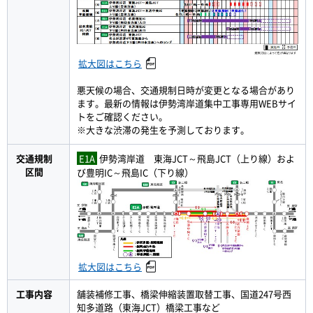
拡大図はこちら
悪天候の場合、交通規制日時が変更となる場合があり
ます。最新の情報は伊勢湾岸道集中工事専用WEBサイ
トをご確認ください。
※大きな渋滞の発生を予測しております。
交通規制
E1A
伊勢湾岸道 東海JCT～飛島JCT（上り線）およ
区間
び豊明IC～飛島IC（下り線）
拡大図はこちら
工事内容
舗装補修工事、橋梁伸縮装置取替工事、国道247号西
知多道路（東海JCT）橋梁工事など