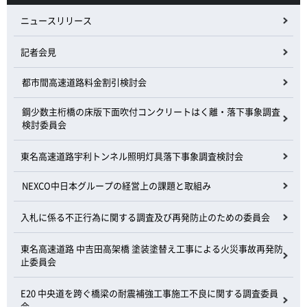
ニュースリリース
記者会見
都市間高速道路料金割引検討会
鋼少数主桁橋の床版下面吹付コンクリートはく離・落下事象調査
検討委員会
東名高速道路宇利トンネル照明灯具落下事象調査検討会
NEXCO中日本グループの経営上の課題と取組み
入札に係る不正行為に関する調査及び再発防止のための委員会
東名高速道路 中吉田高架橋 塗装塗替え工事による火災事故再発防
止委員会
E20 中央道を跨ぐ橋梁の耐震補強工事施工不良に関する調査委員
会