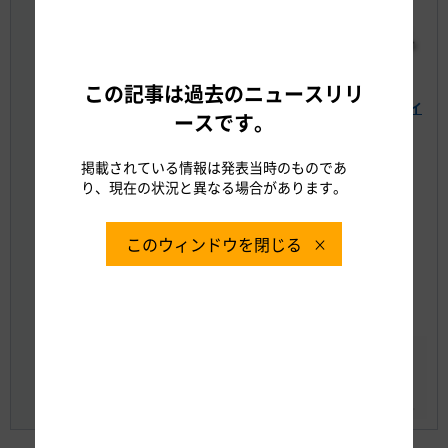
【NEXCO中日本の工事規制の予定】
この記事は過去のニュースリリ
○ 大規模工事規制情報＜大規模工事規制ポータルサイ
ースです。
ト＞
○ 工事規制情報＜工事規制予定MAP＞
掲載されている情報は発表当時のものであ
り、現在の状況と異なる場合があります。
【リアルタイムの道路交通情報】
○ WEBサイト i Highway中日本
○ 日本道路交通情報センター
このウィンドウを閉じる
TEL：050-3369-6666（携帯短縮ダイヤル
「#8011」）
WEBサイト 道路交通情報Now!!
○ 目で見るハイウェイテレホン
○ みちラジ（スマートフォンアプリ）