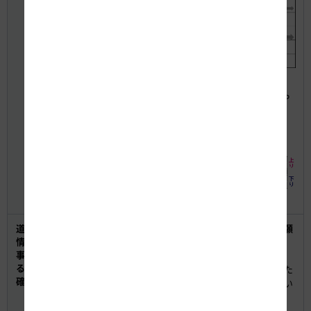
■6車線を確保した昼夜連続・車線シフト規制【STEP
5】
2月5日（月）7時から8月上旬まで（約6カ月）
道路交通
【工事の概要や進捗、高速道路の安全なご利用のお願
情報や工
いなど】
事に関す
○ 東名軸大規模工事サイト
る情報の
※検索サイトで「東名工事」を入力して検索していた
確認方法
だくことで、工事の概要、渋滞情報・予測をご確認い
ただけます。