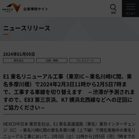
検索
メニュー
ニュースリリース
2024年01月09日
東京支社
交通・規制
プレスリリース
E1 東名リニューアル工事（東京IC～東名川崎IC間、東
名多摩川橋）で2024年2月3日11時から2月5日7時ま
で、工事する車線を切り替えます ～渋滞が予測されま
すので、E83 第三京浜、K7 横浜北西線などへの迂回に
ご協力ください～
NEXCO中日本 東京支社は、E1 東名高速道路（東名）東京インターチェン
ジ（IC）～東名川崎IC間の東名多摩川橋（上下線）で現在実施中の東名リ
ニューアル工事において、2月3日（土）11時から2月5日（月）7時までの