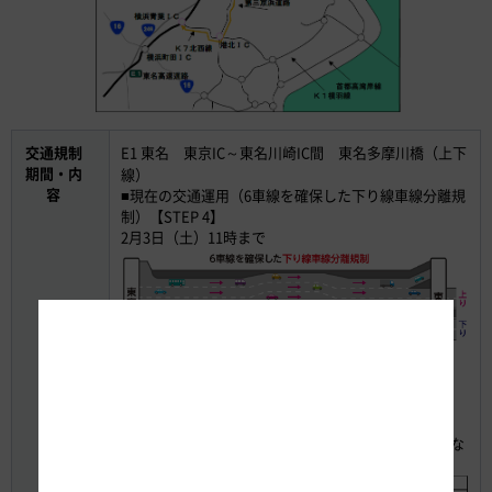
交通規制
E1 東名 東京IC～東名川崎IC間 東名多摩川橋（上下
期間・内
線）
容
■現在の交通運用（6車線を確保した下り線車線分離規
制）【STEP 4】
2月3日（土）11時まで
■工事する車線の切り替え作業
2月3日（土）11時から2月5日（月）7時まで（2日
間）、昼夜連続・1車線規制と夜間2車線規制をおこな
います。