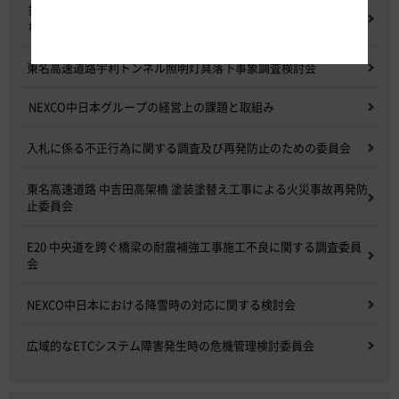
鋼少数主桁橋の床版下面吹付コンクリートはく離・落下事象調査
検討委員会
東名高速道路宇利トンネル照明灯具落下事象調査検討会
NEXCO中日本グループの経営上の課題と取組み
入札に係る不正行為に関する調査及び再発防止のための委員会
東名高速道路 中吉田高架橋 塗装塗替え工事による火災事故再発防
止委員会
E20 中央道を跨ぐ橋梁の耐震補強工事施工不良に関する調査委員
会
NEXCO中日本における降雪時の対応に関する検討会
広域的なETCシステム障害発生時の危機管理検討委員会