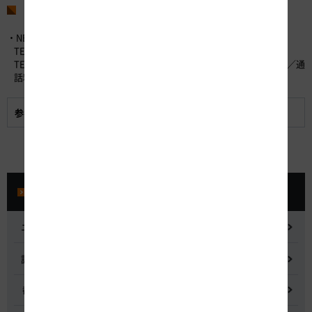
お問い合わせ先
・NEXCO中日本お客さまセンター （24時間365日対応）
TEL：0120-922-229 （フリーダイヤル）
TEL：052-223-0333 （フリーダイヤルがご利用になれないお客さま／通
話料有料）
参考資料:
工事概要と渋滞予測・迂回ルートのご案内
プレスルーム
ニュースリリース
記者会見
都市間高速道路料金割引検討会