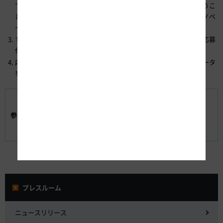
て、高速道路オペレーションの実運用に向けた部会活動をおこなうこ
とを前提としています。アイデア部門の受賞作品については、イノベ
ーション交流会の部会設立（活動）は任意となります。
すべての応募作品を事前審査し、これを通過した者は審査会にて応募
作品をプレゼンテーションしていただきます。
応募作品は当社またはイノベーション交流会の会員が保有するデータ
を1種類以上活用する必要があります。
別紙-1 応募内容の選択方法と募集テーマのアイデア
例
参考資料:
別紙-2 受賞後の実運用に向けた部会活動の流れ
イノベーション交流会 会員一覧
プレスルーム
ニュースリリース