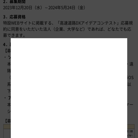
2．募集期間
2023年12月20日（水）～2024年5月24日（金）
3．応募資格
特設WEBサイトに掲載する、「高速道路DXアイデアコンテスト」応募規
約に同意をいただいた法人（企業、大学など）であれば、どなたでも応
募できます。
4．募集部門および募集テーマ
【募集部門（2部門）】
ソリューション部門
本コンテストでの提供データを1種類以上用いて、技術（画像解析・遠
隔モニタリング・ロボティクス技術など）またはアプリケーション
（WEBサービス、Android系スマートフォン・タブレットアプリ、iOS
系スマートフォン・タブレットアプリ）を用いたソリューション（以
下の募集テーマに合致）を募集するもの
アイデア部門
本コンテストでの提供データを1種類以上用いて、技術化やアプリケー
ション化される前など、構想段階のアイデアを募集するもの
【募集テーマ（5件）】