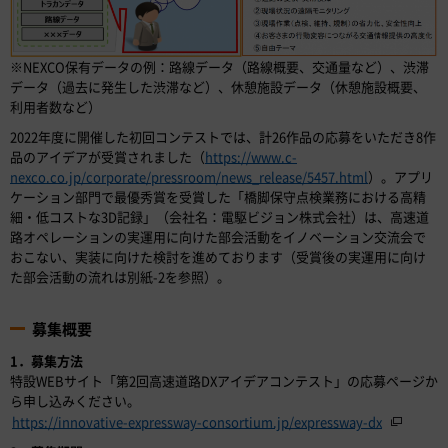
※NEXCO保有データの例：路線データ（路線概要、交通量など）、渋滞
データ（過去に発生した渋滞など）、休憩施設データ（休憩施設概要、
利用者数など）
2022年度に開催した初回コンテストでは、計26作品の応募をいただき8作
品のアイデアが受賞されました（
https://www.c-
nexco.co.jp/corporate/pressroom/news_release/5457.html
）。アプリ
ケーション部門で最優秀賞を受賞した「橋脚保守点検業務における高精
細・低コストな3D記録」（会社名：電駆ビジョン株式会社）は、高速道
路オペレーションの実運用に向けた部会活動をイノベーション交流会で
おこない、実装に向けた検討を進めております（受賞後の実運用に向け
た部会活動の流れは別紙-2を参照）。
募集概要
1．募集方法
特設WEBサイト「第2回高速道路DXアイデアコンテスト」の応募ページか
ら申し込みください。
https://innovative-expressway-consortium.jp/expressway-dx