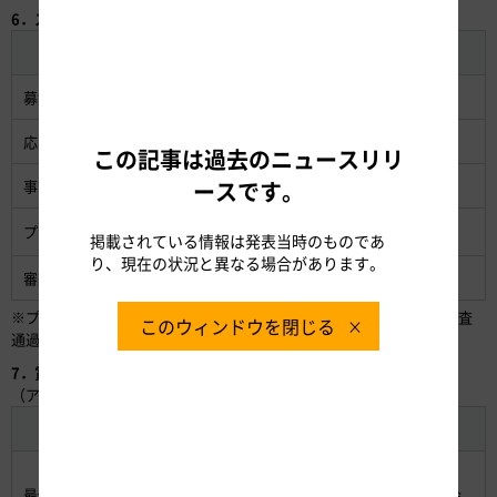
6．スケジュール
項目
日時
募集要項公開・応募受付開始
2023年12月20日
応募作品提出締切
2024年5月24日
この記事は過去のニュースリリ
ースです。
事前審査通過者発表
2024年6月上旬
※
プレゼンテーション審査会
2024年6月11日
掲載されている情報は発表当時のものであ
り、現在の状況と異なる場合があります。
審査結果通知
2024年6月下旬
※プレゼンテーション審査会の開催日程が変更となる場合は、事前審査
このウィンドウを閉じる
通過者へご案内させていただきます。
7．賞・副賞
（ア）ソリューション部門
賞
副賞
・100万円
最優秀賞（1団体）
・イノベーション交流会