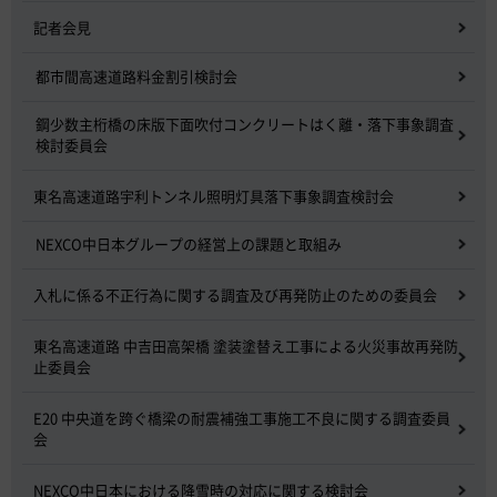
記者会見
都市間高速道路料金割引検討会
鋼少数主桁橋の床版下面吹付コンクリートはく離・落下事象調査
検討委員会
東名高速道路宇利トンネル照明灯具落下事象調査検討会
NEXCO中日本グループの経営上の課題と取組み
入札に係る不正行為に関する調査及び再発防止のための委員会
東名高速道路 中吉田高架橋 塗装塗替え工事による火災事故再発防
止委員会
E20 中央道を跨ぐ橋梁の耐震補強工事施工不良に関する調査委員
会
NEXCO中日本における降雪時の対応に関する検討会