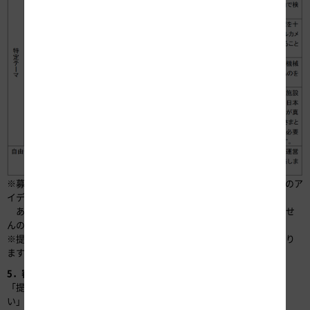
※募集テーマの具体例は、別紙-1「応募内容の選択方法と募集テーマのア
イデア例」をご覧ください。
あくまで例示ですので、提示する内容のみを求めるものではありませ
んのでご留意ください。
※提供する活用データは、募集期間中に追加または削除する場合があり
ます。
5．審査基準
「提案の適正性」、「高速道路事業の高度化や課題解決への貢献度合
い」、「提案の独創性」を総合して評価します。