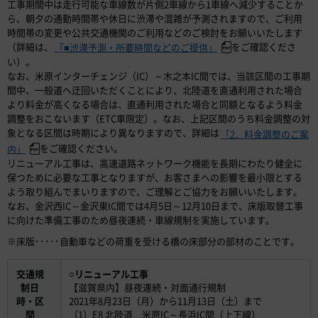
工事期間中は走行可能な車線数が片側2車線から1車線へ減少することか
ら、朝夕の通勤時間帯や休日に渋滞や混雑が予測されますので、ご利用
時間帯の変更や公共交通機関のご利用などのご検討をお願いいたします
（詳細は、
をご確認くださ
「■渋滞予測・所要時間などのご提供」
い）。
なお、米原インターチェンジ（IC）～木之本IC間では、当該区間の工事期
間中、一般道へ迂回いただくことにより、北陸道を直通利用された場合
より料金が高くなる場合は、直通利用された場合と同額となるよう料金
調整をおこないます（ETC車限定）。なお、上記区間のうち料金調整の対
象となる区間は時期により異なりますので、詳細は
「2．料金調整のご案
をご確認ください。
内」
リニューアル工事は、高速道路ネットワーク機能を長期にわたり健全に
保つために必要な工事となりますが、お客さまへの影響を最小限とする
よう取り組んでまいりますので、ご理解とご協力をお願いいたします。
なお、金沢西IC～金沢東IC間では4月5日～12月10日まで、床版取替工事
に向けた準備工事のため昼夜連続・車線規制を実施しています。
※床版･････自動車などの荷重を受ける橋の床部分の部材のことです。
交通規
○リニューアル工事
制日
【滋賀県内】昼夜連続・対面通行規制
時・区
2021年8月23日（月）から11月13日（土）まで
間
（1）E8 北陸道 米原IC～長浜IC間（上下線）