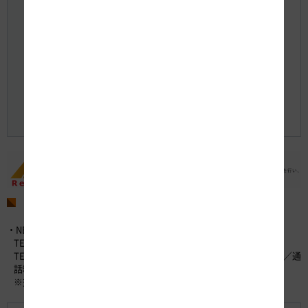
TEL：0120-922-229
【工事規制の予定】
NEXCO中日本公式WEBサイト＜工事規制予定＞
【リアルタイムの道路交通情報】
WEBサイト iHighway中日本
日本道路交通情報センター
TEL：050-3369-6666（携帯短縮ダイヤル「#8011」）
WEBサイト 道路交通情報Now!!
お問い合わせ先
・NEXCO中日本お客さまセンター （24時間365日対応）
TEL：0120-922-229 （フリーダイヤル）
TEL：052-223-0333 （フリーダイヤルがご利用になれないお客さま／通
話料有料）
※交通事故の通報は警察（110番）まで