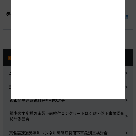
参考資料1 工事概要と渋滞予測・迂回ルートのご案
内
参考資料:
参考資料2 安全に高速道路をご利用いただくための取組
み
プレスルーム
ニュースリリース
記者会見
都市間高速道路料金割引検討会
鋼少数主桁橋の床版下面吹付コンクリートはく離・落下事象調査
検討委員会
東名高速道路宇利トンネル照明灯具落下事象調査検討会