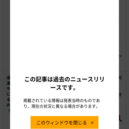
道路交
【渋滞予測、工事の概要や進捗、高速道路の安全なご利
この記事は過去のニュースリリ
通情報
用のお願いなど】
ースです。
や工事
北陸道リニューアル工事専用WEBサイト
に関す
※検索サイトで検索例に記載のキーワードを入力して検
る情報
掲載されている情報は発表当時のものであ
索していただくことで、北陸道リニューアル工事専用
の確認
WEBサイトをご覧いただけます。
り、現在の状況と異なる場合があります。
方法
■検索例
このウィンドウを閉じる
NEXCO中日本お客さまセンター（フリーダイヤル）