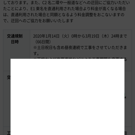
しております。また、C2 名二環や一般道などへの迂回にご協力いただい
たことにより、E1 東名を直通利用された場合より料金が高くなる場合
は、直通利用された場合と同額となるよう料金調整をおこないますの
で、迂回へのご協力をお願いいたします
交通規制
2020年1月14日（火）0時から3月19日（木）24時まで
日時
（66日間）
※土日祝日も含め昼夜連続で工事をさせていただきま
す。
※天候および作業進捗などにより工事期間を変更する
場合があります。
交通規制
E1 東名 名古屋IC～春日井IC（上下線）
箇所
工事内容
老朽化した橋梁のコンクリート床版を新しい床版に取