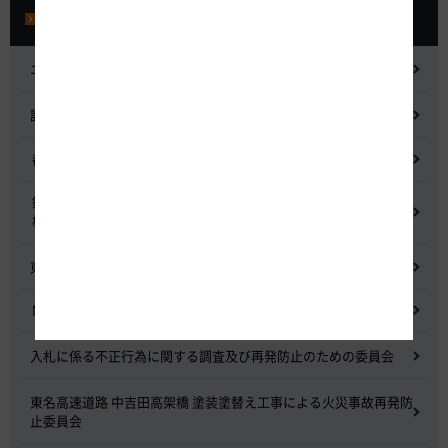
プレスルーム
ニュースリリース
記者会見
都市間高速道路料金割引検討会
鋼少数主桁橋の床版下面吹付コンクリートはく離・落下事象調査
検討委員会
東名高速道路宇利トンネル照明灯具落下事象調査検討会
NEXCO中日本グループの経営上の課題と取組み
入札に係る不正行為に関する調査及び再発防止のための委員会
東名高速道路 中吉田高架橋 塗装塗替え工事による火災事故再発防
止委員会