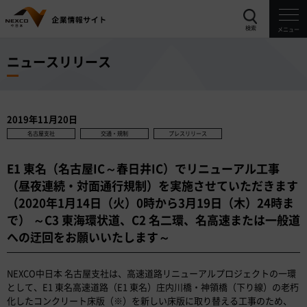
検索
メニュー
ニュースリリース
2019年11月20日
名古屋支社
交通・規制
プレスリリース
E1 東名（名古屋IC～春日井IC）でリニューアル工事
（昼夜連続・対面通行規制）を実施させていただきます
（2020年1月14日（火）0時から3月19日（木）24時ま
で） ～C3 東海環状道、C2 名二環、名高速または一般道
への迂回をお願いいたします～
NEXCO中日本 名古屋支社は、高速道路リニューアルプロジェクトの一環
として、E1 東名高速道路（E1 東名）庄内川橋・神領橋（下り線）の老朽
化したコンクリート床版（※）を新しい床版に取り替える工事のため、