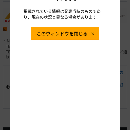
掲載されている情報は発表当時のものであ
り、現在の状況と異なる場合があります。
お問い合わせ先
このウィンドウを閉じる
・NEXCO中日本お客さまセンター （24時間365日対応）
TEL：0120-922-229 （フリーダイヤル）
TEL：052-223-0333 （フリーダイヤルがご利用になれないお客さま／通
話料有料）
規制概要、渋滞予測および迂回ルート・料金調整などの
ご案内
工事によるお客さまへのご迷惑を最小限とするための取
参考資料:
り組み
高速道路のご利用にご活用いただける各種情報のご案
内