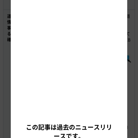
り替える工事
道路交通
【渋滞予測、迂回ルート、工事の概要や進捗、高速道
情報や工
路の安全なご利用のお願いなど】
事に関す
E1 東名リニューアル工事専用WEBサイト
る情報の
※検索サイトで検索例に記載のキーワードを入力して
確認方法
検索していただくことで、リニューアル工事専用WEB
サイトをご覧いただけます。
■検索例
リニューアル工事専用ダイヤル（工事期間中のみ）
TEL：0120-922-229（NEXCO中日本お客さまセンタ
ー、フリーダイヤル）
【工事規制の予定】
NEXCO中日本公式WEBサイト＜工事規制情報＞
【リアルタイムの道路交通情報】
WEBサイト アイハイウェイ中日本
日本道路交通情報センター
この記事は過去のニュースリリ
TEL：050-3369-6666（携帯短縮ダイヤル「#8011」）
WEBサイト 道路交通情報Now！
ースです。