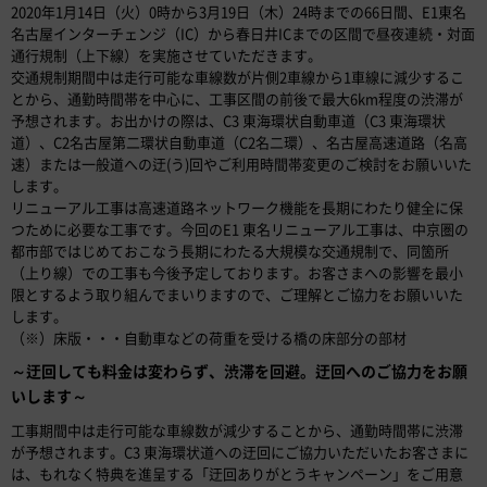
2020年1月14日（火）0時から3月19日（木）24時までの66日間、E1東名
名古屋インターチェンジ（IC）から春日井ICまでの区間で昼夜連続・対面
通行規制（上下線）を実施させていただきます。
交通規制期間中は走行可能な車線数が片側2車線から1車線に減少するこ
とから、通勤時間帯を中心に、工事区間の前後で最大6km程度の渋滞が
予想されます。お出かけの際は、C3 東海環状自動車道（C3 東海環状
道）、C2名古屋第二環状自動車道（C2名二環）、名古屋高速道路（名高
速）または一般道への迂(う)回やご利用時間帯変更のご検討をお願いいた
します。
リニューアル工事は高速道路ネットワーク機能を長期にわたり健全に保
つために必要な工事です。今回のE1 東名リニューアル工事は、中京圏の
都市部ではじめておこなう長期にわたる大規模な交通規制で、同箇所
（上り線）での工事も今後予定しております。お客さまへの影響を最小
限とするよう取り組んでまいりますので、ご理解とご協力をお願いいた
します。
（※）床版・・・自動車などの荷重を受ける橋の床部分の部材
～迂回しても料金は変わらず、渋滞を回避。迂回へのご協力をお願
いします～
工事期間中は走行可能な車線数が減少することから、通勤時間帯に渋滞
が予想されます。C3 東海環状道への迂回にご協力いただいたお客さまに
は、もれなく特典を進呈する「迂回ありがとうキャンペーン」をご用意